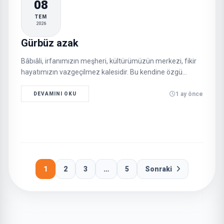
08
TEM
2026
Gürbüz azak
Bâbıâli, irfanımızın meşheri, kültürümüzün merkezi, fikir
hayatımızın vazgeçilmez kalesidir. Bu kendine özgü
yapıya sahip olan mahalle, bir semt olmanın ötesinde bir
mekteptir, medresedir, okuldur, akademidir…
1 ay önce
DEVAMINI OKU
1
2
3
…
5
Sonraki