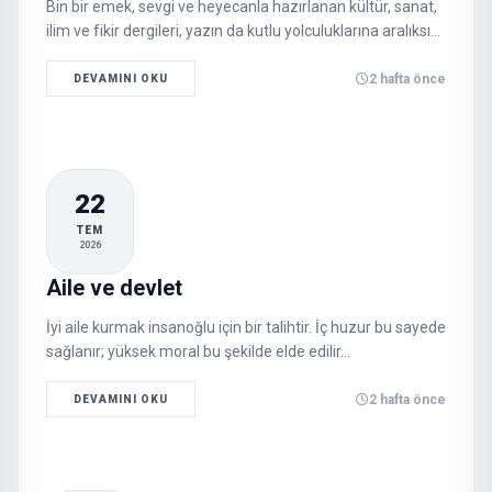
Bin bir emek, sevgi ve heyecanla hazırlanan kültür, sanat,
ilim ve fikir dergileri, yazın da kutlu yolculuklarına aralıksız
devam ediyor. Yayın dünyamızın iki başat aktörü kitaplar
ve dergilerdir…
2 hafta önce
DEVAMINI OKU
22
TEM
2026
Aile ve devlet
İyi aile kurmak insanoğlu için bir talihtir. İç huzur bu sayede
sağlanır; yüksek moral bu şekilde elde edilir…
2 hafta önce
DEVAMINI OKU