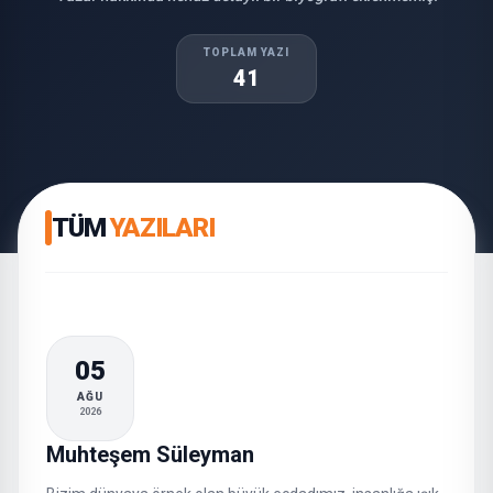
TOPLAM YAZI
41
TÜM
YAZILARI
05
AĞU
2026
Muhteşem Süleyman