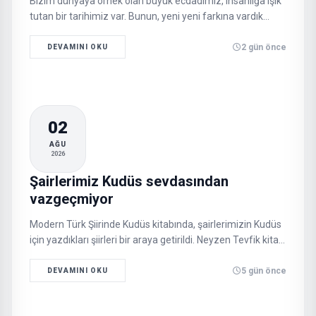
Bizim dünyaya örnek olan büyük ecdadımız, insanlığa ışık
tutan bir tarihimiz var. Bunun, yeni yeni farkına vardık…
2 gün önce
DEVAMINI OKU
02
AĞU
2026
Şairlerimiz Kudüs sevdasından
vazgeçmiyor
Modern Türk Şiirinde Kudüs kitabında, şairlerimizin Kudüs
için yazdıkları şiirleri bir araya getirildi. Neyzen Tevfik kitabı
da Fabrik’ten çıktı…
5 gün önce
DEVAMINI OKU