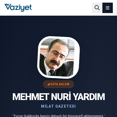
USTA KALEM
MEHMET NURI YARDIM
MILAT GAZETESI
"Yazar hakkında henüz detaylı bir biyografi eklenmemiş."