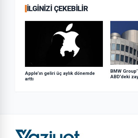
İLGINIZI ÇEKEBILIR
BMW Group’un
Apple’ın geliri üç aylık dönemde
ABD’deki zay
arttı
geriledi