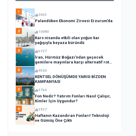
1
2663
Palandöken Ekonomi Zirvesi Erzurum’da
2
10080
Kars nisanda etkili olan yoğun kar
yağışıyla beyaza büründü
3
6727
İran, Hürmüz Boğazı’ndan geçecek
gemilere mayınlara karşı alternatif rota
açıkladı
4
4560
KENTSEL DÖNÜŞÜMDE YARISI BİZDEN
KAMPANYASI
5
3764
Fon Nedir? Yatırım Fonları Nasıl Çalışır,
Kimler İçin Uygundur?
6
2927
Haftanın Kazandıran Fonları! Teknoloji
ve Gümüş Öne Çıktı