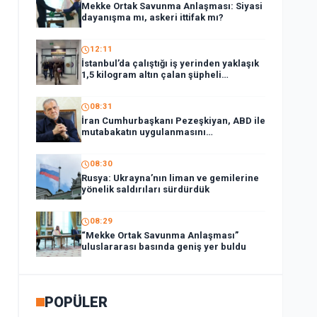
Mekke Ortak Savunma Anlaşması: Siyasi
dayanışma mı, askeri ittifak mı?
12:11
İstanbul’da çalıştığı iş yerinden yaklaşık
1,5 kilogram altın çalan şüpheli
tutuklandı
08:31
İran Cumhurbaşkanı Pezeşkiyan, ABD ile
mutabakatın uygulanmasını
desteklediklerini söyledi:
08:30
Rusya: Ukrayna’nın liman ve gemilerine
yönelik saldırıları sürdürdük
08:29
“Mekke Ortak Savunma Anlaşması”
uluslararası basında geniş yer buldu
POPÜLER