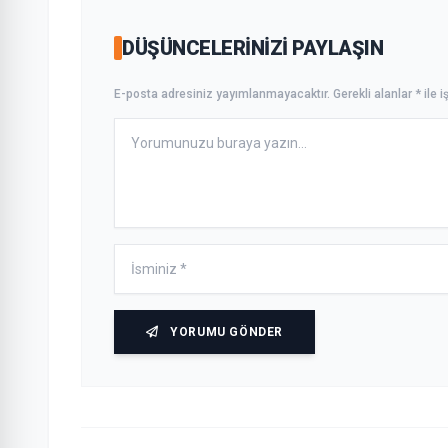
DÜŞÜNCELERINIZI PAYLAŞIN
E-posta adresiniz yayımlanmayacaktır. Gerekli alanlar * ile iş
YORUMU GÖNDER