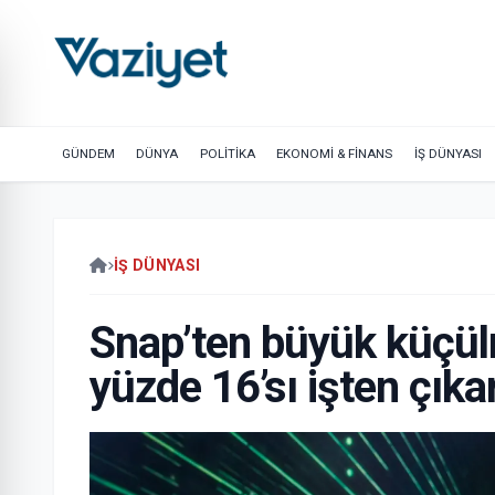
GÜNDEM
DÜNYA
POLİTİKA
EKONOMİ & FİNANS
İŞ DÜNYASI
İŞ DÜNYASI
Snap’ten büyük küçülm
yüzde 16’sı işten çıkar