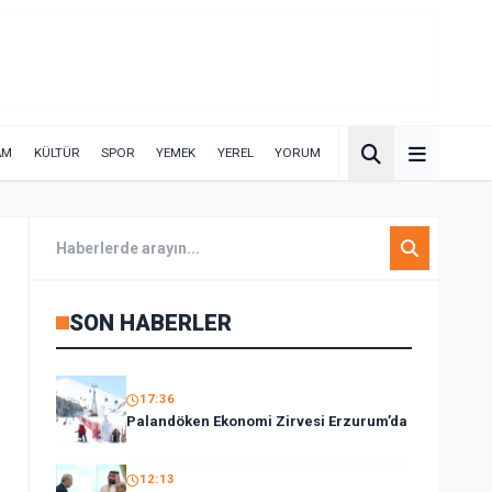
AM
KÜLTÜR
SPOR
YEMEK
YEREL
YORUM
SON HABERLER
17:36
Palandöken Ekonomi Zirvesi Erzurum’da
12:13