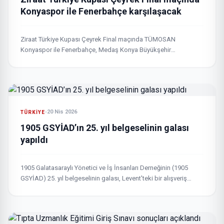
Konyaspor ile Fenerbahçe karşılaşacak
Ziraat Türkiye Kupası Çeyrek Final maçında TÜMOSAN
Konyaspor ile Fenerbahçe, Medaş Konya Büyükşehir
Stadyumu’nda karşılaşacak. Maç öncesi TÜMOSAN
Konyasporlu oyuncu Adil Demirbağ, ısınma için sahaya...
20 Nis 2026
TÜRKIYE
1905 GSYİAD’ın 25. yıl belgeselinin galası
yapıldı
1905 Galatasaraylı Yönetici ve İş İnsanları Derneğinin (1905
GSYİAD) 25. yıl belgeselinin galası, Levent'teki bir alışveriş
merkezindeki sinema bölümünde gerçekleştirildi. Galaya katılan
Galatasaray Kulübü Başkanı...