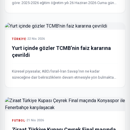
göre: 2025-2026 eğitim öğretim yılı 26 Haziran 2026 Cuma günü
sona erecek. Bu tarihte ikinci dönem tamamlanacak ve
öğrenciler yaz tatiline başlayacak.
22 Nis 2026
TÜRKIYE
Yurt içinde gözler TCMB’nin faiz kararına
çevrildi
Küresel piyasalar, ABD/İsrail-İran Savaşı'nın ne kadar
süreceğine dair belirsizliklerin devam etmesiyle yön bulmakta
zorlanırken, gözler bugün yurt içinde Türkiye Cumhuriyet Merkez
Bankasının (TCMB) faiz kararına...
21 Nis 2026
FUTBOL
Ziraat Türkiye Kupası Çeyrek Final maçında