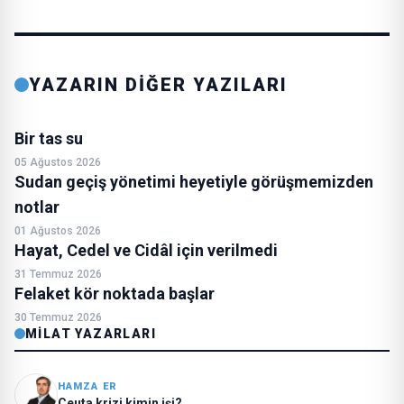
YAZARIN DİĞER YAZILARI
Bir tas su
05 Ağustos 2026
Sudan geçiş yönetimi heyetiyle görüşmemizden
notlar
01 Ağustos 2026
Hayat, Cedel ve Cidâl için verilmedi
31 Temmuz 2026
Felaket kör noktada başlar
30 Temmuz 2026
MILAT YAZARLARI
HAMZA ER
Ceuta krizi kimin işi?