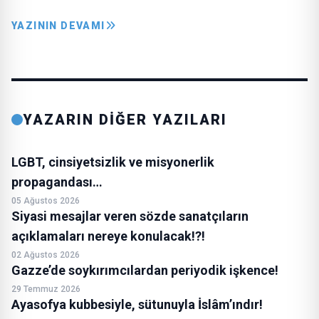
YAZININ DEVAMI
YAZARIN DİĞER YAZILARI
LGBT, cinsiyetsizlik ve misyonerlik
propagandası…
05 Ağustos 2026
Siyasi mesajlar veren sözde sanatçıların
açıklamaları nereye konulacak!?!
02 Ağustos 2026
Gazze’de soykırımcılardan periyodik işkence!
29 Temmuz 2026
Ayasofya kubbesiyle, sütunuyla İslâm’ındır!