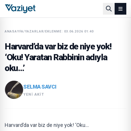
ANASAYFA
/
YAZARLAR
/
EKLENME: 03.06.2026 01:40
Harvard’da var biz de niye yok!
‘Oku! Yaratan Rabbinin adıyla
oku…’
SELMA SAVCI
YENI AKIT
Harvard’da var biz de niye yok! ‘Oku…