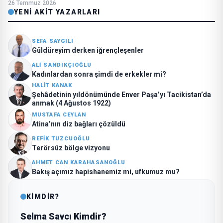
26 Temmuz 2026
YENI AKIT YAZARLARI
SEFA SAYGILI
Güldüreyim derken iğrençleşenler
ALI SANDIKÇIOĞLU
Kadınlardan sonra şimdi de erkekler mi?
HALIT KANAK
Şehâdetinin yıldönümünde Enver Paşa’yı Tacikistan’da
anmak (4 Ağustos 1922)
MUSTAFA CEYLAN
Atina’nın diz bağları çözüldü
REFIK TUZCUOĞLU
Terörsüz bölge vizyonu
AHMET CAN KARAHASANOĞLU
Bakış açımız hapishanemiz mi, ufkumuz mu?
KİMDİR?
Selma Savcı Kimdir?