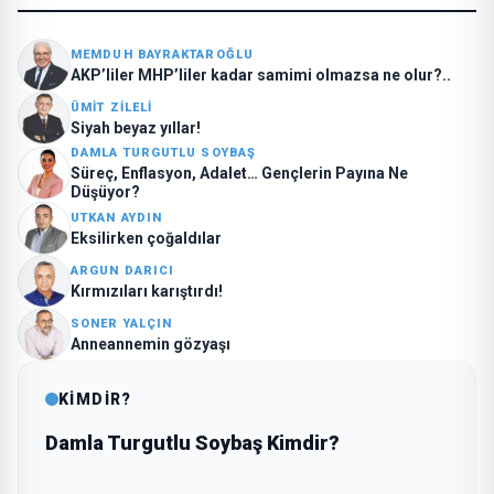
MEMDUH BAYRAKTAROĞLU
AKP’liler MHP’liler kadar samimi olmazsa ne olur?..
ÜMIT ZILELI
Siyah beyaz yıllar!
DAMLA TURGUTLU SOYBAŞ
Süreç, Enflasyon, Adalet… Gençlerin Payına Ne
Düşüyor?
UTKAN AYDIN
Eksilirken çoğaldılar
ARGUN DARICI
Kırmızıları karıştırdı!
SONER YALÇIN
Anneannemin gözyaşı
KİMDİR?
Damla Turgutlu Soybaş Kimdir?