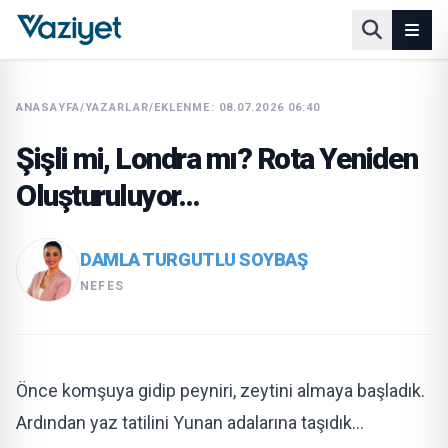
ANASAYFA
/
YAZARLAR
/
EKLENME: 08.07.2026 06:40
Şişli mi, Londra mı? Rota Yeniden
Oluşturuluyor…
DAMLA TURGUTLU SOYBAŞ
NEFES
Önce komşuya gidip peyniri, zeytini almaya başladık.
Ardından yaz tatilini Yunan adalarına taşıdık…