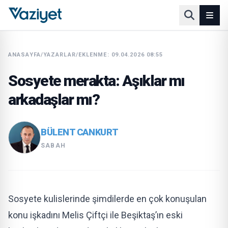
ANASAYFA
/
YAZARLAR
/
EKLENME: 09.04.2026 08:55
Sosyete merakta: Aşıklar mı
arkadaşlar mı?
BÜLENT CANKURT
SABAH
Sosyete kulislerinde şimdilerde en çok konuşulan
konu işkadını Melis Çiftçi ile Beşiktaş’ın eski