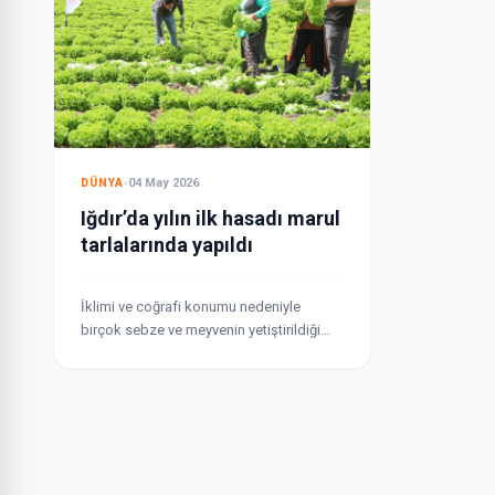
04 May 2026
DÜNYA
Iğdır’da yılın ilk hasadı marul
tarlalarında yapıldı
İklimi ve coğrafi konumu nedeniyle
birçok sebze ve meyvenin yetiştirildiği
Iğdır'da, yılın ilk hasadı için program
düzenlendi. Oba köyündeki marul
tarlalarında düzenlenen hasatta, üretici
Alican...