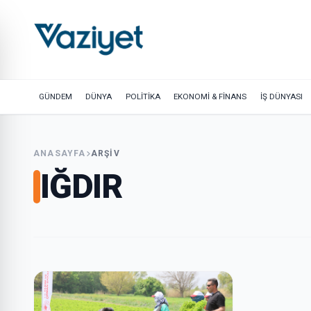
GÜNDEM
DÜNYA
POLİTİKA
EKONOMİ & FİNANS
İŞ DÜNYASI
ANASAYFA
ARŞIV
IĞDIR