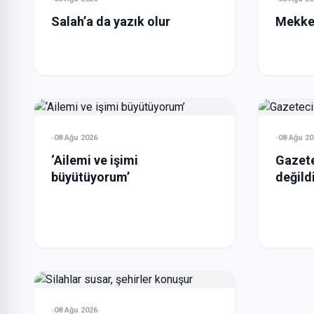
Salah’a da yazık olur
Mekke
08 Ağu 2026
08 Ağu 20
‘Ailemi ve işimi
Gazete
büyütüyorum’
değild
08 Ağu 2026