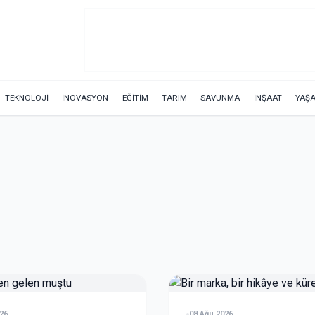
TEKNOLOJİ
İNOVASYON
EĞİTİM
TARIM
SAVUNMA
İNŞAAT
YAŞ
26
08 Ağu 2026