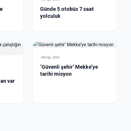
ve
Günde 5 otobüs 7 saat
yolculuk
08 Ağu 2026
‘Güvenli şehir’ Mekke’ye
tarihi misyon
 an var