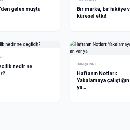
’den gelen muştu
Bir marka, bir hikâye 
küresel etki!
26
08 Ağu 2026
cilik nedir ne
ir?
Haftanın Notları:
Yakalamaya çalıştığın
ya…