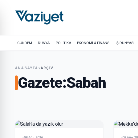
GÜNDEM
DÜNYA
POLİTİKA
EKONOMİ & FİNANS
İŞ DÜNYASI
ANASAYFA
ARŞIV
Gazete:
Sabah
08 Ağu 2026
08 Ağu 20