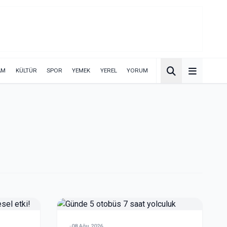
AM
KÜLTÜR
SPOR
YEMEK
YEREL
YORUM
08 Ağu 2026