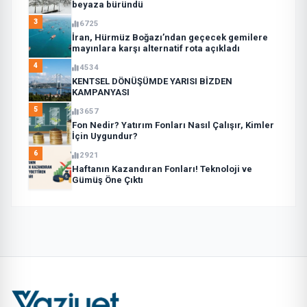
beyaza büründü
3
6725
İran, Hürmüz Boğazı’ndan geçecek gemilere
mayınlara karşı alternatif rota açıkladı
4
4534
KENTSEL DÖNÜŞÜMDE YARISI BİZDEN
KAMPANYASI
5
3657
Fon Nedir? Yatırım Fonları Nasıl Çalışır, Kimler
İçin Uygundur?
6
2921
Haftanın Kazandıran Fonları! Teknoloji ve
Gümüş Öne Çıktı