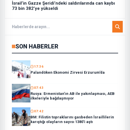
İsrail’in Gazze Şeridi’ndeki saldırılarında can kaybı
73 bin 382’ye yükseldi
SON HABERLER
17:36
Palandöken Ekonomi Zirvesi Erzurum’da
07:43
Rusya: Ermenistan’ın AB ile yakınlaşması, AEB
ilkeleriyle bağdaşmıyor
07:42
BM: Filistin topraklarını gasbeden İsraillilerin
karıştığı olayların sayısı 1380’i aştı