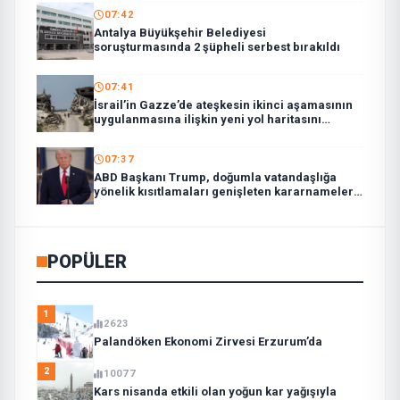
07:42
Antalya Büyükşehir Belediyesi
soruşturmasında 2 şüpheli serbest bırakıldı
07:41
İsrail’in Gazze’de ateşkesin ikinci aşamasının
uygulanmasına ilişkin yeni yol haritasını
reddettiği bildirildi
07:37
ABD Başkanı Trump, doğumla vatandaşlığa
yönelik kısıtlamaları genişleten kararnameler
imzaladı
POPÜLER
1
2623
Palandöken Ekonomi Zirvesi Erzurum’da
2
10077
Kars nisanda etkili olan yoğun kar yağışıyla