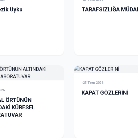
zik Uyku
TARAFSIZLIĞA MÜDAH
25 Tem 2026
026
KAPAT GÖZLERİNİ
AL ÖRTÜNÜN
DAKİ KÜRESEL
RATUVAR