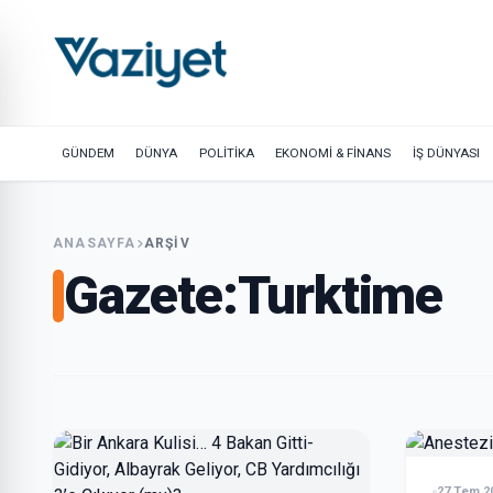
GÜNDEM
DÜNYA
POLİTİKA
EKONOMİ & FİNANS
İŞ DÜNYASI
ANASAYFA
ARŞIV
Gazete:
Turktime
27 Tem 2