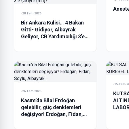
Aneste
28 Tem 2026
Bir Ankara Kulisi… 4 Bakan
Gitti- Gidiyor, Albayrak
Geliyor, CB Yardımcılığı 3’e
Çıkıyor (mu)?
25 Tem 2
26 Tem 2026
KUTS
Kasım’da Bilal Erdoğan
ALTIN
gelebilir, güç denklemleri
LABO
değişiyor! Erdoğan, Fidan,
Soylu, Albayrak…