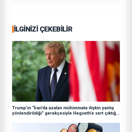
İLGINIZI ÇEKEBILIR
Trump’ın “İran’da azalan mühimmata ilişkin yanlış
yönlendirildiği” gerekçesiyle Hegseth’e sert çıktığı
iddiası