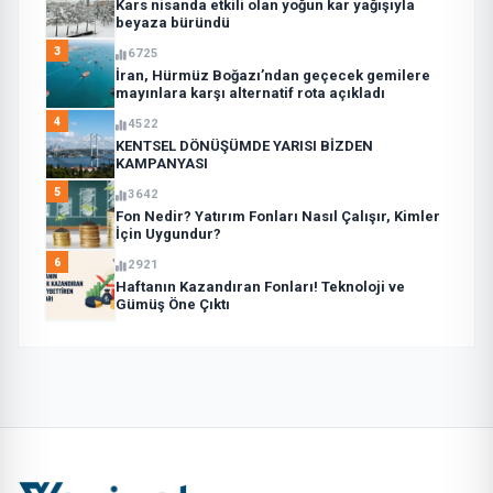
Kars nisanda etkili olan yoğun kar yağışıyla
beyaza büründü
3
6725
İran, Hürmüz Boğazı’ndan geçecek gemilere
mayınlara karşı alternatif rota açıkladı
4
4522
KENTSEL DÖNÜŞÜMDE YARISI BİZDEN
KAMPANYASI
5
3642
Fon Nedir? Yatırım Fonları Nasıl Çalışır, Kimler
İçin Uygundur?
6
2921
Haftanın Kazandıran Fonları! Teknoloji ve
Gümüş Öne Çıktı