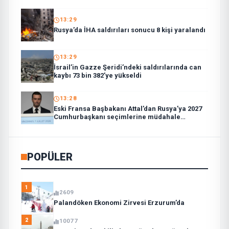
Kanun Teklifi”ne ilişkin paylaşım:
13:29
Rusya’da İHA saldırıları sonucu 8 kişi yaralandı
13:29
İsrail’in Gazze Şeridi’ndeki saldırılarında can
kaybı 73 bin 382’ye yükseldi
13:28
Eski Fransa Başbakanı Attal’dan Rusya’ya 2027
Cumhurbaşkanı seçimlerine müdahale
suçlaması:
POPÜLER
1
2609
Palandöken Ekonomi Zirvesi Erzurum’da
2
10077