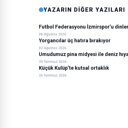
YAZARIN DİĞER YAZILARI
Futbol Federasyonu İzmirspor’u dinle
06 Ağustos 2026
Yorgancılar üç hatıra bırakıyor
02 Ağustos 2026
Umudumuz pina midyesi ile deniz hıya
29 Temmuz 2026
Küçük Kulüp’te kutsal ortaklık
26 Temmuz 2026