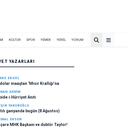
AM
KÜLTÜR
SPOR
YEMEK
YEREL
YORUM
YET YAZARLARI
MRE ERGÜL
 dolar maaştan ‘Mısır Krallığı’na
INAN GENIM
bide-i Hürriyet Anıtı
FŞIN YAKUBOĞLU
ltılı ganyanda bugün (8 Ağustos)
EMAL ERSEN
içare MHK Başkanı ve dublör Taylor!