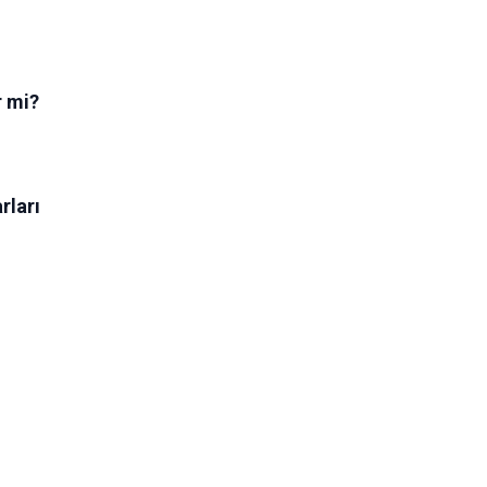
r mi?
rları