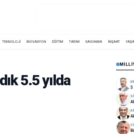
TEKNOLOJİ
İNOVASYON
EĞİTİM
TARIM
SAVUNMA
İNŞAAT
YAŞ
MILLI
dık 5.5 yılda
E
3
S
A
A
A
C
B