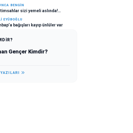
UNCA BENGIN
 timsahlar sizi yemeli aslında!…
LI EYÜBOĞLU
hbap’a bağışları kayıp ünlüler var
MDİR?
an Gençer Kimdir?
 YAZILARI