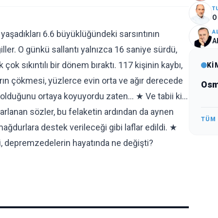
T
O
A
yaşadıkları 6.6 büyüklüğündeki sarsıntının
A
ller. O günkü sallantı yalnızca 16 saniye sürdü,
k sıkıntılı bir dönem bıraktı. 117 kişinin kaybı,
Kİ
arın çökmesi, yüzlerce evin orta ve ağır derecede
Osm
 olduğunu ortaya koyuyordu zaten… ★ Ve tabii ki…
arlanan sözler, bu felaketin ardından da aynen
TÜM
 mağdurlara destek verileceği gibi laflar edildi. ★
ti, depremzedelerin hayatında ne değişti?