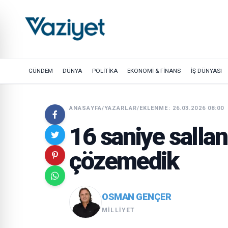
GÜNDEM
DÜNYA
POLİTİKA
EKONOMİ & FİNANS
İŞ DÜNYASI
ANASAYFA
/
YAZARLAR
/
EKLENME: 26.03.2026 08:00
16 saniye sallan
çözemedik
OSMAN GENÇER
MILLIYET