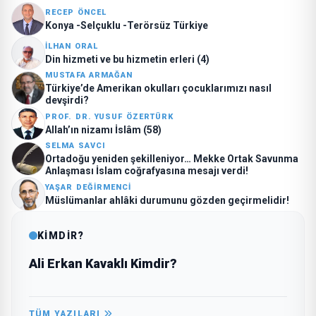
RECEP ÖNCEL
Konya -Selçuklu -Terörsüz Türkiye
İLHAN ORAL
Din hizmeti ve bu hizmetin erleri (4)
MUSTAFA ARMAĞAN
Türkiye’de Amerikan okulları çocuklarımızı nasıl
devşirdi?
PROF. DR. YUSUF ÖZERTÜRK
Allah’ın nizamı İslâm (58)
SELMA SAVCI
Ortadoğu yeniden şekilleniyor… Mekke Ortak Savunma
Anlaşması İslam coğrafyasına mesajı verdi!
YAŞAR DEĞIRMENCI
Müslümanlar ahlâki durumunu gözden geçirmelidir!
KİMDİR?
Ali Erkan Kavaklı Kimdir?
TÜM YAZILARI