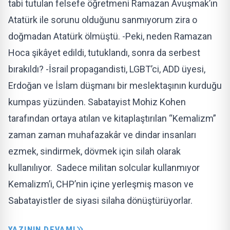
tabi tutulan felsefe öğretmeni Ramazan Avuşmak’ın
Atatürk ile sorunu olduğunu sanmıyorum zira o
doğmadan Atatürk ölmüştü. -Peki, neden Ramazan
Hoca şikâyet edildi, tutuklandı, sonra da serbest
bırakıldı? -İsrail propagandisti, LGBT’ci, ADD üyesi,
Erdoğan ve İslam düşmanı bir meslektaşının kurduğu
kumpas yüzünden. Sabatayist Mohiz Kohen
tarafından ortaya atılan ve kitaplaştırılan “Kemalizm”
zaman zaman muhafazakâr ve dindar insanları
ezmek, sindirmek, dövmek için silah olarak
kullanılıyor. Sadece militan solcular kullanmıyor
Kemalizm’i, CHP’nin içine yerleşmiş mason ve
Sabatayistler de siyasi silaha dönüştürüyorlar.
YAZININ DEVAMI