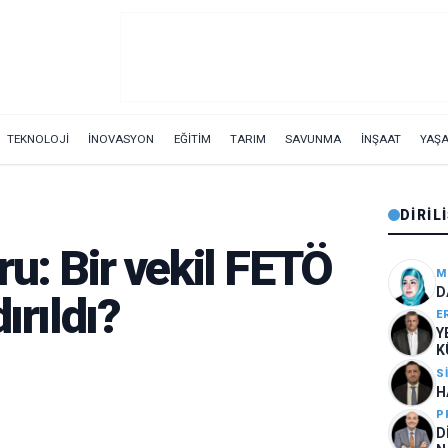
TEKNOLOJİ
İNOVASYON
EĞİTİM
TARIM
SAVUNMA
İNŞAAT
YAŞ
DIRIL
ru: Bir vekil FETÖ
M
D
ırıldı?
E
Y
K
S
H
P
D