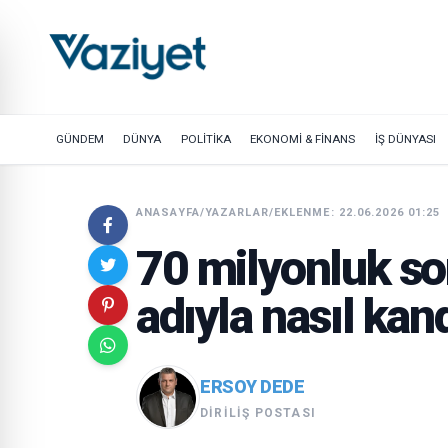
GÜNDEM
DÜNYA
POLİTİKA
EKONOMİ & FİNANS
İŞ DÜNYASI
ANASAYFA
/
YAZARLAR
/
EKLENME: 22.06.2026 01:25
70 milyonluk so
adıyla nasıl kand
ERSOY DEDE
DIRILIŞ POSTASI