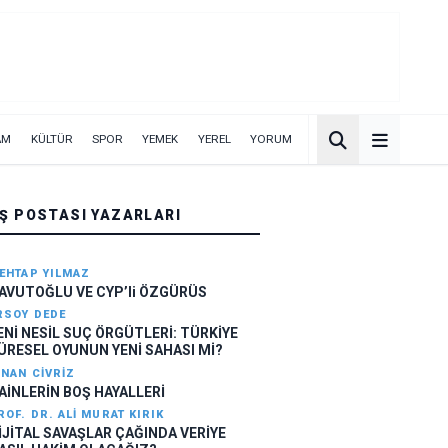
AM
KÜLTÜR
SPOR
YEMEK
YEREL
YORUM
IŞ POSTASI YAZARLARI
EHTAP YILMAZ
AVUTOĞLU VE CYP’li ÖZGÜRÜS
RSOY DEDE
ENİ NESİL SUÇ ÖRGÜTLERİ: TÜRKİYE
ÜRESEL OYUNUN YENİ SAHASI Mİ?
INAN CIVRIZ
AİNLERİN BOŞ HAYALLERİ
ROF. DR. ALI MURAT KIRIK
İJİTAL SAVAŞLAR ÇAĞINDA VERİYE