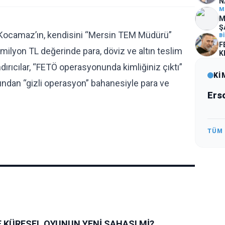
N
M
M
Ş
in Kocamaz’ın, kendisini “Mersin TEM Müdürü”
İ
B
F
0 milyon TL değerinde para, döviz ve altın teslim
K
ndırıcılar, “FETÖ operasyonunda kimliğiniz çıktı”
Kİ
ından “gizli operasyon” bahanesiyle para ve
Ers
TÜM
E KÜRESEL OYUNUN YENİ SAHASI Mİ?