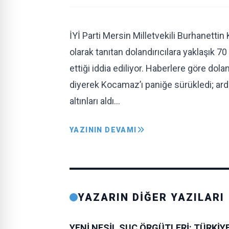
İYİ Parti Mersin Milletvekili Burhanett
olarak tanıtan dolandırıcılara yaklaşık 7
ettiği iddia ediliyor. Haberlere göre dola
diyerek Kocamaz’ı paniğe sürükledi; ard
altınları aldı…
YAZININ DEVAMI
YAZARIN DİĞER YAZILARI
YENİ NESİL SUÇ ÖRGÜTLERİ: TÜRKİY