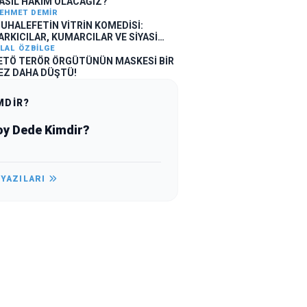
ASIL HAKİM OLACAĞIZ?
EHMET DEMIR
UHALEFETİN VİTRİN KOMEDİSİ:
ARKICILAR, KUMARCILAR VE SİYASİ
LLÜZYONLAR
ILAL ÖZBILGE
ETÖ TERÖR ÖRGÜTÜNÜN MASKESİ BİR
EZ DAHA DÜŞTÜ!
MDİR?
oy Dede Kimdir?
 YAZILARI