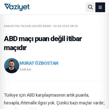
ANASAYFA
/
YAZARLAR
/
EKLENME: 24.06.2026 08:30
ABD maçı puan değil itibar
maçıdır
MURAT ÖZBOSTAN
SABAH
Türkiye için ABD karşılaşmasının artık puanla,
hesapla, ihtimalle ilgisi yok. Çünkü bazı maçlar vardır;