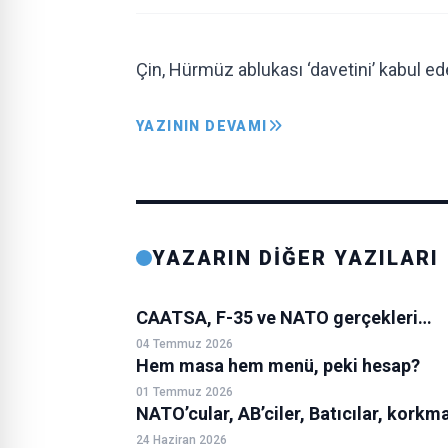
Çin, Hürmüz ablukası ‘davetini’ kabul ed
YAZININ DEVAMI
YAZARIN DİĞER YAZILARI
CAATSA, F-35 ve NATO gerçekleri…
04 Temmuz 2026
Hem masa hem menü, peki hesap?
01 Temmuz 2026
NATO’cular, AB’ciler, Batıcılar, korkma
24 Haziran 2026