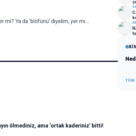
çı
S
C
k
er mi? Ya da ‘blöfünü’ diyelim, yer mi…
E
N
h
Kİ
Ned
TÜM
yın ölmediniz, ama ‘ortak kaderiniz’ bitti!