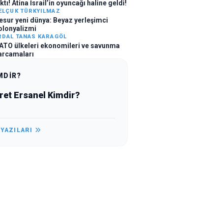
ktı! Atina İsrail’in oyuncağı haline geldi!
ELÇUK TÜRKYILMAZ
esur yeni dünya: Beyaz yerleşimci
olonyalizmi
RDAL TANAS KARAGÖL
ATO ülkeleri ekonomileri ve savunma
arcamaları
MDİR?
ret Ersanel Kimdir?
 YAZILARI