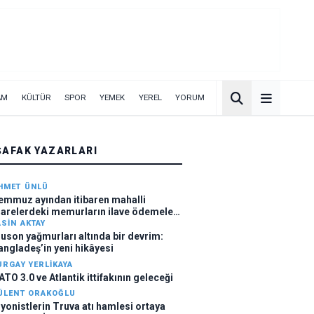
AM
KÜLTÜR
SPOR
YEMEK
YEREL
YORUM
ŞAFAK YAZARLARI
HMET ÜNLÜ
emmuz ayından itibaren mahalli
darelerdeki memurların ilave ödemeleri
ttı
ASIN AKTAY
uson yağmurları altında bir devrim:
angladeş’in yeni hikâyesi
URGAY YERLIKAYA
ATO 3.0 ve Atlantik ittifakının geleceği
ÜLENT ORAKOĞLU
iyonistlerin Truva atı hamlesi ortaya