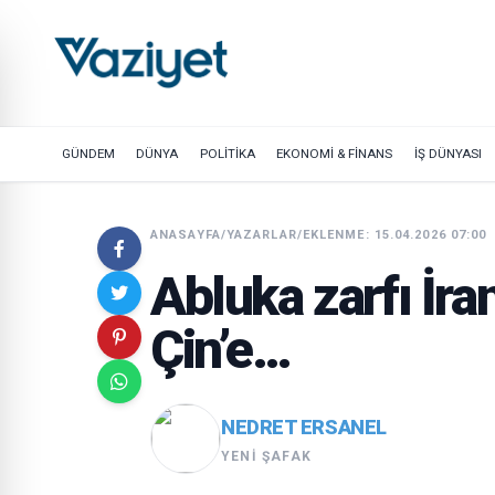
GÜNDEM
DÜNYA
POLİTİKA
EKONOMİ & FİNANS
İŞ DÜNYASI
ANASAYFA
/
YAZARLAR
/
EKLENME: 15.04.2026 07:00
Abluka zarfı İr
Çin’e…
NEDRET ERSANEL
YENI ŞAFAK