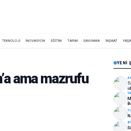
TEKNOLOJİ
İNOVASYON
EĞİTİM
TARIM
SAVUNMA
İNŞAAT
YAŞ
YENI 
an’a ama mazrufu
A
T
i
ar
Y
M
B
T
N
B
S