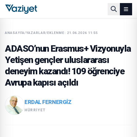
ANASAYFA
/
YAZARLAR
/
EKLENME: 21.06.2026 11:55
ADASO’nun Erasmus+ Vizyonuyla
Yetişen gençler uluslararası
deneyim kazandı! 109 öğrenciye
Avrupa kapısı açıldı
ERDAL FERNERGIZ
HÜRRIYET