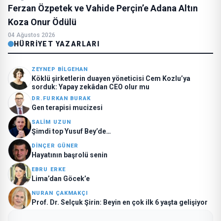
Ferzan Özpetek ve Vahide Perçin’e Adana Altın
Koza Onur Ödülü
04 Ağustos 2026
HÜRRIYET YAZARLARI
ZEYNEP BİLGEHAN
Köklü şirketlerin duayen yöneticisi Cem Kozlu’ya
sorduk: Yapay zekâdan CEO olur mu
DR.FURKAN BURAK
Gen terapisi mucizesi
SALIM UZUN
Şimdi top Yusuf Bey’de…
DINÇER GÜNER
Hayatının başrolü senin
EBRU ERKE
Lima’dan Göcek’e
NURAN ÇAKMAKÇI
Prof. Dr. Selçuk Şirin: Beyin en çok ilk 6 yaşta gelişiyor