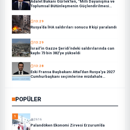
Adalet Bakanı Gürlek’ten, “Milli Dayanışma ve
Toplumsal Bütünleşmenin Güçlendirilmesi
Kanun Teklifi”ne ilişkin paylaşım:
13:29
Rusya’da İHA saldırıları sonucu 8 kişi yaralandı
13:29
İsrail’in Gazze Şeridi’ndeki saldırılarında can
kaybı 73 bin 382’ye yükseldi
13:28
Eski Fransa Başbakanı Attal’dan Rusya’ya 2027
Cumhurbaşkanı seçimlerine müdahale
suçlaması:
POPÜLER
1
2616
Palandöken Ekonomi Zirvesi Erzurum’da