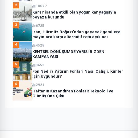
2
10077
Kars nisanda etkili olan yoğun kar yağışıyla
beyaza büründü
3
6725
İran, Hürmüz Boğazı’ndan geçecek gemilere
mayınlara karşı alternatif rota açıkladı
4
4528
KENTSEL DÖNÜŞÜMDE YARISI BİZDEN
KAMPANYASI
5
3652
Fon Nedir? Yatırım Fonları Nasıl Çalışır, Kimler
İçin Uygundur?
6
2921
Haftanın Kazandıran Fonları! Teknoloji ve
Gümüş Öne Çıktı