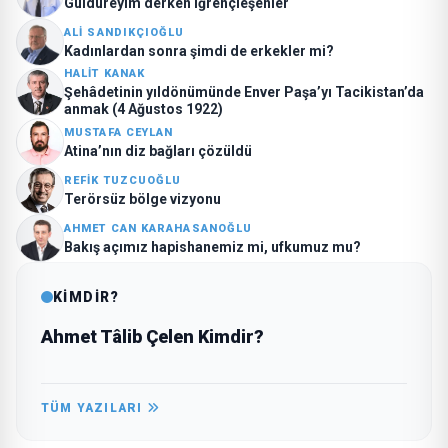
Güldüreyim derken iğrençleşenler
ALI SANDIKÇIOĞLU
Kadınlardan sonra şimdi de erkekler mi?
HALIT KANAK
Şehâdetinin yıldönümünde Enver Paşa’yı Tacikistan’da
anmak (4 Ağustos 1922)
MUSTAFA CEYLAN
Atina’nın diz bağları çözüldü
REFIK TUZCUOĞLU
Terörsüz bölge vizyonu
AHMET CAN KARAHASANOĞLU
Bakış açımız hapishanemiz mi, ufkumuz mu?
KİMDİR?
Ahmet Tâlib Çelen Kimdir?
TÜM YAZILARI