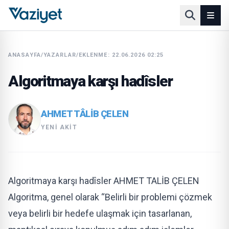
ANASAYFA
/
YAZARLAR
/
EKLENME: 22.06.2026 02:25
Algoritmaya karşı hadîsler
AHMET TÂLIB ÇELEN
YENI AKIT
Algoritmaya karşı hadîsler AHMET TALİB ÇELEN
Algoritma, genel olarak “Belirli bir problemi çözmek
veya belirli bir hedefe ulaşmak için tasarlanan,