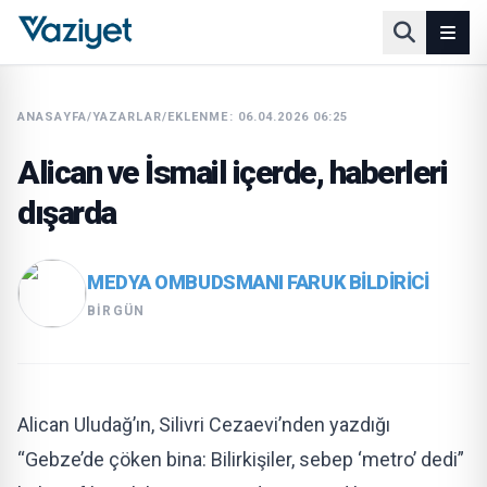
ANASAYFA
/
YAZARLAR
/
EKLENME: 06.04.2026 06:25
Alican ve İsmail içerde, haberleri
dışarda
MEDYA OMBUDSMANI FARUK BILDIRICI
BIRGÜN
Alican Uludağ’ın, Silivri Cezaevi’nden yazdığı
“Gebze’de çöken bina: Bilirkişiler, sebep ‘metro’ dedi”