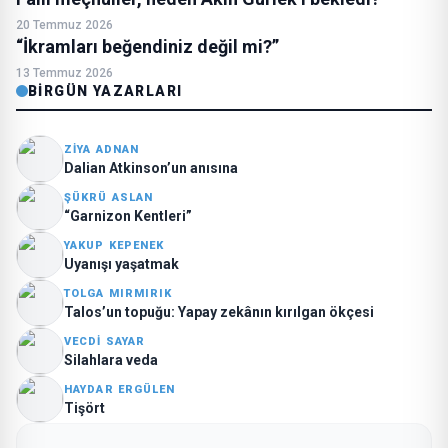
20 Temmuz 2026
“İkramları beğendiniz değil mi?”
13 Temmuz 2026
BIRGÜN YAZARLARI
ZIYA ADNAN
Dalian Atkinson’un anısına
ŞÜKRÜ ASLAN
“Garnizon Kentleri”
YAKUP KEPENEK
Uyanışı yaşatmak
TOLGA MIRMIRIK
Talos’un topuğu: Yapay zekânın kırılgan ökçesi
VECDI SAYAR
Silahlara veda
HAYDAR ERGÜLEN
Tişört