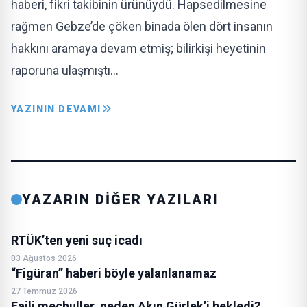
haberi, fikri takibinin ürünüydü. Hapsedilmesine
rağmen Gebze’de çöken binada ölen dört insanın
hakkını aramaya devam etmiş; bilirkişi heyetinin
raporuna ulaşmıştı…
YAZININ DEVAMI
YAZARIN DİĞER YAZILARI
RTÜK’ten yeni suç icadı
03 Ağustos 2026
“Figüran” haberi böyle yalanlanamaz
27 Temmuz 2026
Faili meçhuller, neden Akın Gürlek’i bekledi?