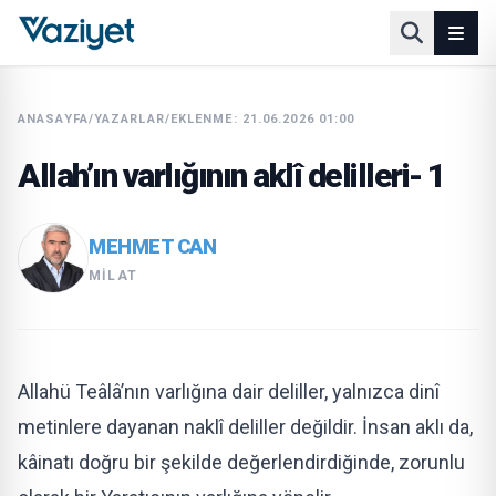
ANASAYFA
/
YAZARLAR
/
EKLENME: 21.06.2026 01:00
Allah’ın varlığının aklî delilleri- 1
MEHMET CAN
MILAT
Allahü Teâlâ’nın varlığına dair deliller, yalnızca dinî
metinlere dayanan naklî deliller değildir. İnsan aklı da,
kâinatı doğru bir şekilde değerlendirdiğinde, zorunlu