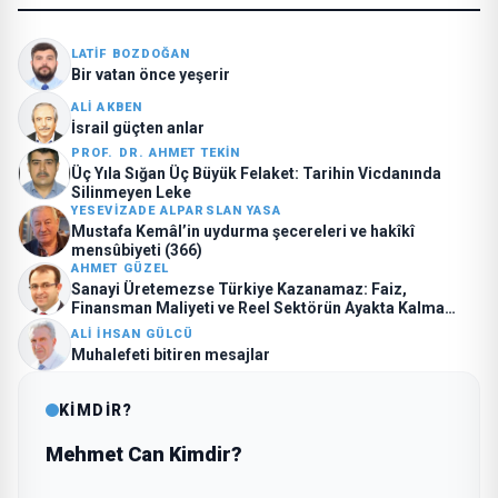
LATIF BOZDOĞAN
Bir vatan önce yeşerir
ALI AKBEN
İsrail güçten anlar
PROF. DR. AHMET TEKIN
Üç Yıla Sığan Üç Büyük Felaket: Tarihin Vicdanında
Silinmeyen Leke
YESEVIZADE ALPARSLAN YASA
Mustafa Kemâl’in uydurma şecereleri ve hakîkî
mensûbiyeti (366)
AHMET GÜZEL
Sanayi Üretemezse Türkiye Kazanamaz: Faiz,
Finansman Maliyeti ve Reel Sektörün Ayakta Kalma
Mücadelesi
ALI İHSAN GÜLCÜ
Muhalefeti bitiren mesajlar
KİMDİR?
Mehmet Can Kimdir?