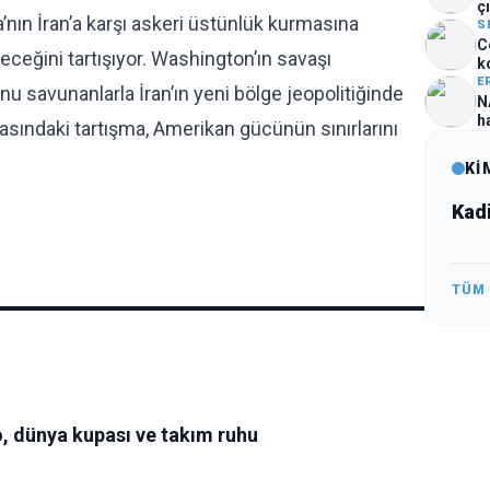
çı
a’nın İran’a karşı askeri üstünlük kurmasına
S
C
eceğini tartışıyor. Washington’ın savaşı
k
E
u savunanlarla İran’ın yeni bölge jeopolitiğinde
N
h
rasındaki tartışma, Amerikan gücünün sınırlarını
Kİ
Kad
TÜM
, dünya kupası ve takım ruhu