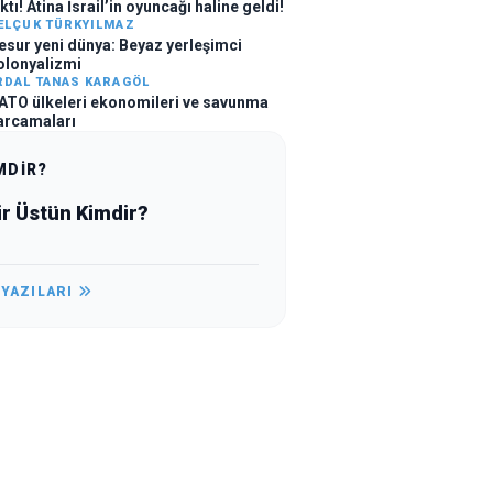
ktı! Atina İsrail’in oyuncağı haline geldi!
ELÇUK TÜRKYILMAZ
esur yeni dünya: Beyaz yerleşimci
olonyalizmi
RDAL TANAS KARAGÖL
ATO ülkeleri ekonomileri ve savunma
arcamaları
MDİR?
ir Üstün Kimdir?
 YAZILARI