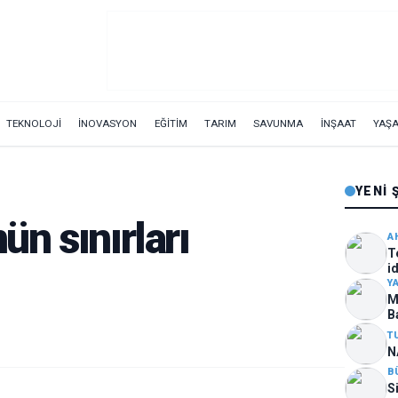
TEKNOLOJİ
İNOVASYON
EĞİTİM
TARIM
SAVUNMA
İNŞAAT
YAŞ
YENI 
n sınırları
A
T
i
ar
Y
M
B
T
N
B
S