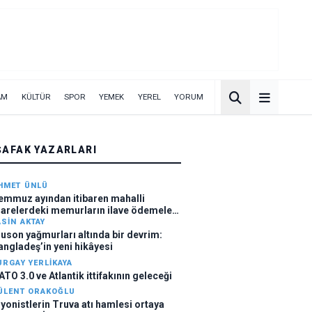
AM
KÜLTÜR
SPOR
YEMEK
YEREL
YORUM
ŞAFAK YAZARLARI
HMET ÜNLÜ
emmuz ayından itibaren mahalli
darelerdeki memurların ilave ödemeleri
ttı
ASIN AKTAY
uson yağmurları altında bir devrim:
angladeş’in yeni hikâyesi
URGAY YERLIKAYA
ATO 3.0 ve Atlantik ittifakının geleceği
ÜLENT ORAKOĞLU
iyonistlerin Truva atı hamlesi ortaya