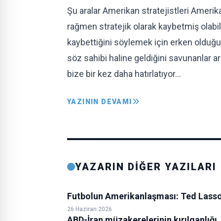
Şu aralar Amerikan stratejistleri Amerik
rağmen stratejik olarak kaybetmiş olabil
kaybettiğini söylemek için erken olduğun
söz sahibi haline geldiğini savunanlar a
bize bir kez daha hatırlatıyor…
YAZININ DEVAMI
YAZARIN DİĞER YAZILARI
Futbolun Amerikanlaşması: Ted Lasso
26 Haziran 2026
ABD-İran müzakerelerinin kırılganlığı