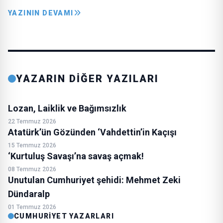
YAZININ DEVAMI
YAZARIN DİĞER YAZILARI
Lozan, Laiklik ve Bağımsızlık
22 Temmuz 2026
Atatürk’ün Gözünden ‘Vahdettin’in Kaçışı
15 Temmuz 2026
‘Kurtuluş Savaşı’na savaş açmak!
08 Temmuz 2026
Unutulan Cumhuriyet şehidi: Mehmet Zeki
Dündaralp
01 Temmuz 2026
CUMHURIYET YAZARLARI