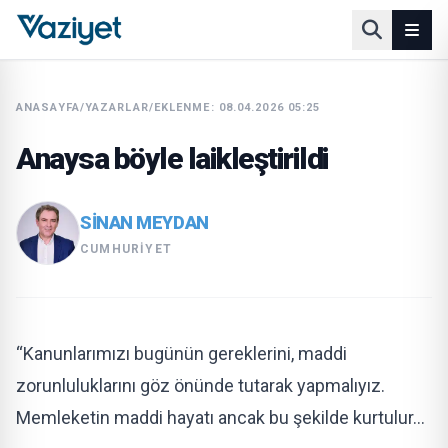
ANASAYFA
/
YAZARLAR
/
EKLENME: 08.04.2026 05:25
Anaysa böyle laikleştirildi
SINAN MEYDAN
CUMHURIYET
“Kanunlarımızı bugünün gereklerini, maddi
zorunluluklarını göz önünde tutarak yapmalıyız.
Memleketin maddi hayatı ancak bu şekilde kurtulur…