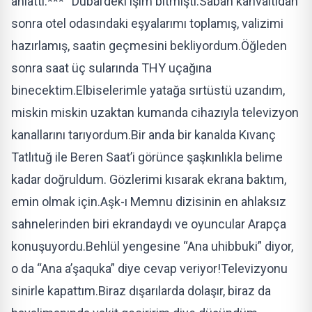
anlattı.*** “Dubai’deki işim bitmişti.Sabah kahvaltıdan
sonra otel odasındaki eşyalarımı toplamış, valizimi
hazırlamış, saatin geçmesini bekliyordum.Öğleden
sonra saat üç sularında THY uçağına
binecektim.Elbiselerimle yatağa sırtüstü uzandım,
miskin miskin uzaktan kumanda cihazıyla televizyon
kanallarını tarıyordum.Bir anda bir kanalda Kıvanç
Tatlıtuğ ile Beren Saat’i görünce şaşkınlıkla belime
kadar doğruldum. Gözlerimi kısarak ekrana baktım,
emin olmak için.Aşk-ı Memnu dizisinin en ahlaksız
sahnelerinden biri ekrandaydı ve oyuncular Arapça
konuşuyordu.Behlül yengesine “Ana uhibbuki” diyor,
o da “Ana a’şaquka” diye cevap veriyor!Televizyonu
sinirle kapattım.Biraz dışarılarda dolaşır, biraz da