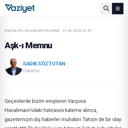
ANASAYFA
/
YAZARLAR
/
EKLENME: 27.06.2026 02:35
Aşk-ı Memnu
SADIK SÖZTUTAN
TÜRKIYE
Geçenlerde bizim eniştenin Varşova
Havalimanı’ndaki hatırasını kaleme alınca,
gazetemizin dış haberler muhabiri Tahsin de bir olay