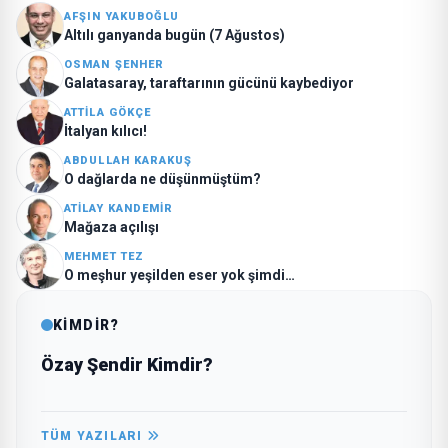
AFŞIN YAKUBOĞLU
Altılı ganyanda bugün (7 Ağustos)
OSMAN ŞENHER
Galatasaray, taraftarının gücünü kaybediyor
ATTILA GÖKÇE
İtalyan kılıcı!
ABDULLAH KARAKUŞ
O dağlarda ne düşünmüştüm?
ATILAY KANDEMIR
Mağaza açılışı
MEHMET TEZ
O meşhur yeşilden eser yok şimdi…
KİMDİR?
Özay Şendir Kimdir?
TÜM YAZILARI