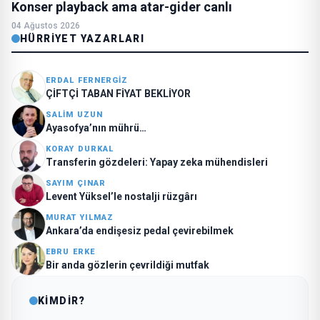
Konser playback ama atar-gider canlı
04 Ağustos 2026
HÜRRIYET YAZARLARI
ERDAL FERNERGIZ
ÇİFTÇİ TABAN FİYAT BEKLİYOR
SALIM UZUN
Ayasofya’nın mührü…
KORAY DURKAL
Transferin gözdeleri: Yapay zeka mühendisleri
SAYIM ÇINAR
Levent Yüksel’le nostalji rüzgârı
MURAT YILMAZ
Ankara’da endişesiz pedal çevirebilmek
EBRU ERKE
Bir anda gözlerin çevrildiği mutfak
KİMDİR?