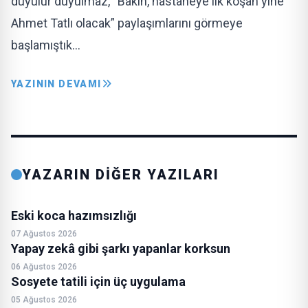
duyulur duyulmaz, “Bakın, hastaneye ilk koşan yine
Ahmet Tatlı olacak” paylaşımlarını görmeye
başlamıştık…
YAZININ DEVAMI
YAZARIN DİĞER YAZILARI
Eski koca hazımsızlığı
07 Ağustos 2026
Yapay zekâ gibi şarkı yapanlar korksun
06 Ağustos 2026
Sosyete tatili için üç uygulama
05 Ağustos 2026