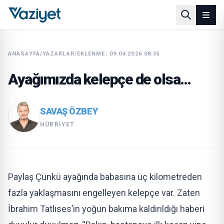
ANASAYFA
/
YAZARLAR
/
EKLENME: 09.04.2026 08:35
Ayağımızda kelepçe de olsa…
SAVAŞ ÖZBEY
HÜRRIYET
Paylaş Çünkü ayağında babasına üç kilometreden
fazla yaklaşmasını engelleyen kelepçe var. Zaten
İbrahim Tatlıses’in yoğun bakıma kaldırıldığı haberi