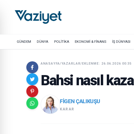
GÜNDEM
DÜNYA
POLİTİKA
EKONOMİ & FİNANS
İŞ DÜNYASI
ANASAYFA
/
YAZARLAR
/
EKLENME: 26.06.2026 00:35
Bahsi nasıl kaz
FIGEN ÇALIKUŞU
KARAR