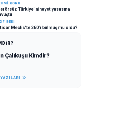
EHMI KORU
Terörsüz Türkiye’ nihayet yasasına
avuştu
KIF BEKI
ktidar Meclis’te 360’ı bulmuş mu oldu?
MDİR?
en Çalıkuşu Kimdir?
 YAZILARI