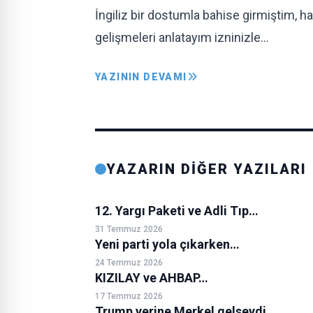
İngiliz bir dostumla bahise girmiştim, h
gelişmeleri anlatayım izninizle…
YAZININ DEVAMI
YAZARIN DİĞER YAZILARI
12. Yargı Paketi ve Adli Tıp…
31 Temmuz 2026
Yeni parti yola çıkarken…
24 Temmuz 2026
KIZILAY ve AHBAP…
17 Temmuz 2026
Trump yerine Merkel gelseydi…