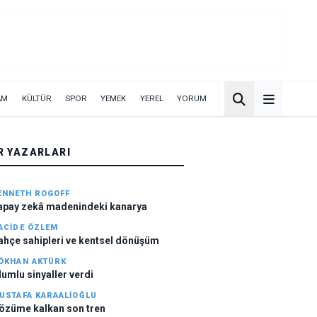
AM
KÜLTÜR
SPOR
YEMEK
YEREL
YORUM
R YAZARLARI
ENNETH ROGOFF
Yapay zekâ madenindeki kanarya
ACIDE ÖZLEM
ahçe sahipleri ve kentsel dönüşüm
ÖKHAN AKTÜRK
lumlu sinyaller verdi
USTAFA KARAALIOĞLU
özüme kalkan son tren