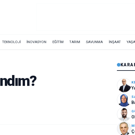
TEKNOLOJİ
İNOVASYON
EĞİTİM
TARIM
SAVUNMA
İNŞAAT
YAŞ
KARA
andım?
K
S
B
G
O
M
Ç