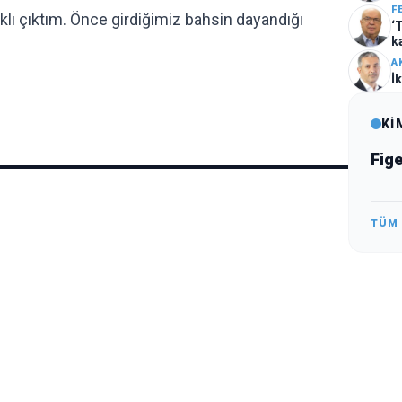
F
aklı çıktım. Önce girdiğimiz bahsin dayandığı
‘
k
A
İ
Kİ
Fig
TÜM