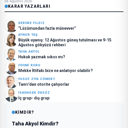
04 Ağustos 2026
KARAR YAZARLARI
KERIME YILDIZ
“Lüzûmundan fazla münevver”
AYNUR TAŞ
Büyük uyanış: 12 Ağustos güneş tutulması ve 9-15
Ağustos gökyüzü rehberi
TAHA AKYOL
Hukuk yazmak sıkıcı mı?
FEHMI KORU
Mekke İttifakı bize ne anlatıyor olabilir?
YUSUF ZIYA CÖMERT
Tanrı’dan otorite çalıyorlar
İSKENDER ÖKSÜZ
İç grup- dış grup
KİMDİR?
Taha Akyol Kimdir?