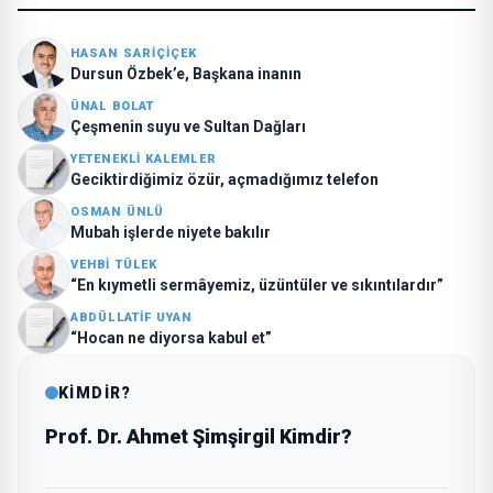
HASAN SARIÇIÇEK
Dursun Özbek’e, Başkana inanın
ÜNAL BOLAT
Çeşmenin suyu ve Sultan Dağları
YETENEKLI KALEMLER
Geciktirdiğimiz özür, açmadığımız telefon
OSMAN ÜNLÜ
Mubah işlerde niyete bakılır
VEHBI TÜLEK
“En kıymetli sermâyemiz, üzüntüler ve sıkıntılardır”
ABDÜLLATIF UYAN
“Hocan ne diyorsa kabul et”
KİMDİR?
Prof. Dr. Ahmet Şimşirgil Kimdir?