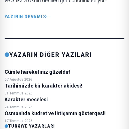
ve Ankara Okulu denilen grup öncülük ediyor…
YAZININ DEVAMI
YAZARIN DİĞER YAZILARI
Cümle hareketiniz güzeldir!
07 Ağustos 2026
Tarihimizde bir karakter abidesi!
31 Temmuz 2026
Karakter meselesi
24 Temmuz 2026
Osmanlıda kudret ve ihtişamın göstergesi!
17 Temmuz 2026
TÜRKIYE YAZARLARI