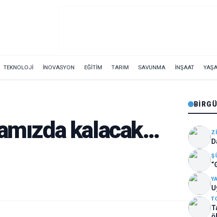
TEKNOLOJİ
İNOVASYON
EĞİTİM
TARIM
SAVUNMA
İNŞAAT
YAŞ
BIRG
ramızda kalacak…
Z
D
Ş
“
Y
U
T
T
ö