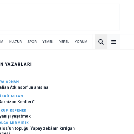
AM
KÜLTÜR
SPOR
YEMEK
YEREL
YORUM
ÜN YAZARLARI
IYA ADNAN
alian Atkinson’un anısına
ÜKRÜ ASLAN
Garnizon Kentleri”
AKUP KEPENEK
yanışı yaşatmak
OLGA MIRMIRIK
alos’un topuğu: Yapay zekânın kırılgan
kçesi