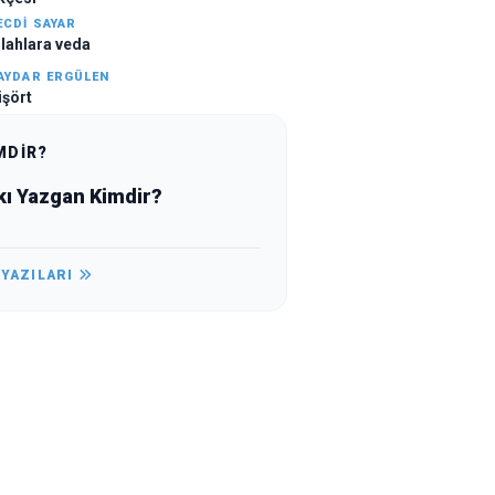
ECDI SAYAR
ilahlara veda
AYDAR ERGÜLEN
işört
MDİR?
kı Yazgan Kimdir?
 YAZILARI