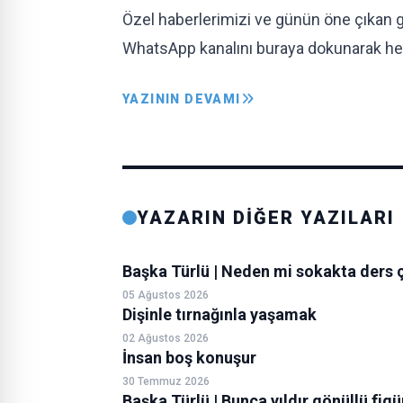
Özel haberlerimizi ve günün öne çıkan 
WhatsApp kanalını buraya dokunarak hem
YAZININ DEVAMI
YAZARIN DİĞER YAZILARI
Başka Türlü | Neden mi sokakta ders 
05 Ağustos 2026
Dişinle tırnağınla yaşamak
02 Ağustos 2026
İnsan boş konuşur
30 Temmuz 2026
Başka Türlü | Bunca yıldır gönüllü fig