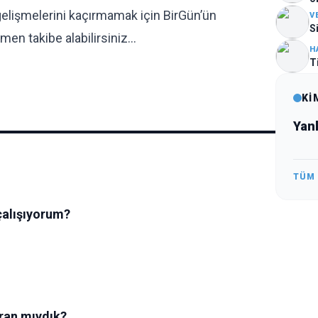
gelişmelerini kaçırmamak için BirGün’ün
V
S
en takibe alabilirsiniz…
H
T
Kİ
Yan
TÜM
çalışıyorum?
üran mıydık?