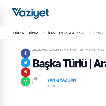
GÜNDEM
DÜNYA
POLİTİKA
EKONOMİ & FİNANS
İŞ DÜNYASI
ANASAYFA
/
YAZARLAR
/
EKLENME: 08.07.2026 05:45
Başka Türlü | A
YANKI YAZGAN
BIRGÜN