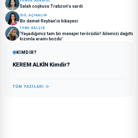
FUNDA KARAYEL
Salah coşkusu Trabzon’u sardı
İDİL AÇIKALIN
Bir demet Reyhan’ın hikayesi
TUBA KALÇIK
‘Yaşadığımız tam bir menajer terörüdür! Ailemizi dağıttı
kızımla aramı bozdu’
KİMDİR?
KEREM ALKİN Kimdir?
TÜM YAZILARI