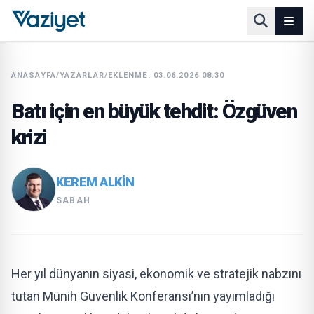
ANASAYFA
/
YAZARLAR
/
EKLENME: 03.06.2026 08:30
Batı için en büyük tehdit: Özgüven
krizi
KEREM ALKİN
SABAH
Her yıl dünyanın siyasi, ekonomik ve stratejik nabzını
tutan Münih Güvenlik Konferansı’nın yayımladığı