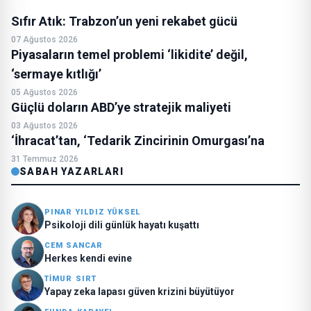
Sıfır Atık: Trabzon’un yeni rekabet gücü
07 Ağustos 2026
Piyasaların temel problemi ‘likidite’ değil,
‘sermaye kıtlığı’
05 Ağustos 2026
Güçlü doların ABD’ye stratejik maliyeti
03 Ağustos 2026
‘İhracat’tan, ‘Tedarik Zincirinin Omurgası’na
31 Temmuz 2026
SABAH YAZARLARI
PINAR YILDIZ YÜKSEL
Psikoloji dili günlük hayatı kuşattı
CEM SANCAR
Herkes kendi evine
TİMUR SIRT
Yapay zeka lapası güven krizini büyütüyor