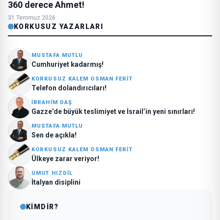
360 derece Ahmet!
31 Temmuz 2026
KORKUSUZ YAZARLARI
MUSTAFA MUTLU
Cumhuriyet kadarmış!
KORKUSUZ KALEM OSMAN FERIT
Telefon dolandırıcıları!
İBRAHIM DAŞ
Gazze’de büyük teslimiyet ve İsrail’in yeni sınırları!
MUSTAFA MUTLU
Sen de açıkla!
KORKUSUZ KALEM OSMAN FERIT
Ülkeye zarar veriyor!
UMUT HIZDIL
İtalyan disiplini
KİMDİR?