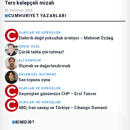
Ters kelepçeli mizah
05 Temmuz 2026
CUMHURIYET YAZARLARI
OLAYLAR VE GÖRÜŞLER
Elektrik değil yoksulluk üretiyor – Mehmet Özdağ
SEVGI ÖZEL
Çürük tahta çivi tutmaz!
ALI APAYDIN
Ölçmek ve değerlendirmek
GÜLENGÜL ALTINSAY
Sen topunu oyna
OLAYLAR VE GÖRÜŞLER
Geçmişten günümüze CHP – Erol Tuncer
OLAYLAR VE GÖRÜŞLER
ABD, İran savaşı ve Türkiye – Cihangir Dumanlı
KİMDİR?