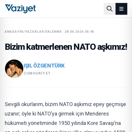
ANASAYFA
/
YAZARLAR
/
EKLENME: 28.06.2026 05:45
Bizim katmerlenen NATO aşkımız!
IŞIL ÖZGENTÜRK
CUMHURIYET
Sevgili okurlarım, bizim NATO aşkımız epey geçmişe
uzanır; öyle ki NATO’ya girmek için Menderes
hükümeti yönetiminde 1950 yılında Kore Savaşı’na