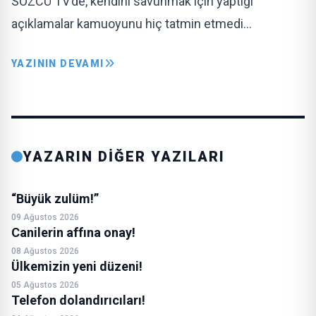
SÖZCÜ TV’de, kendini savunmak için yaptığı
açıklamalar kamuoyunu hiç tatmin etmedi…
YAZININ DEVAMI
YAZARIN DİĞER YAZILARI
“Büyük zulüm!”
09 Ağustos 2026
Canilerin affına onay!
08 Ağustos 2026
Ülkemizin yeni düzeni!
05 Ağustos 2026
Telefon dolandırıcıları!