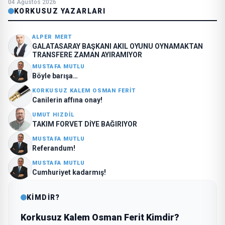
04 Ağustos 2026
KORKUSUZ YAZARLARI
ALPER MERT
GALATASARAY BAŞKANI AKIL OYUNU OYNAMAKTAN
TRANSFERE ZAMAN AYIRAMIYOR
MUSTAFA MUTLU
Böyle barışa…
KORKUSUZ KALEM OSMAN FERIT
Canilerin affına onay!
UMUT HIZDIL
TAKIM FORVET DİYE BAĞIRIYOR
MUSTAFA MUTLU
Referandum!
MUSTAFA MUTLU
Cumhuriyet kadarmış!
KİMDİR?
Korkusuz Kalem Osman Ferit Kimdir?