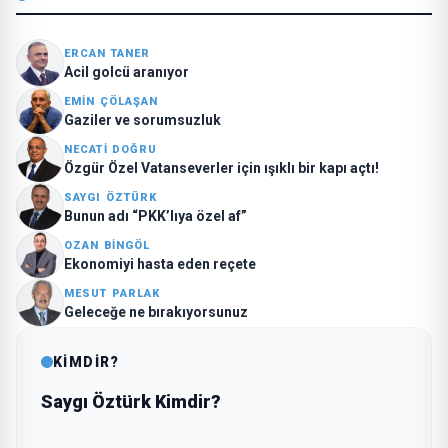
ERCAN TANER
Acil golcü aranıyor
EMIN ÇÖLAŞAN
Gaziler ve sorumsuzluk
NECATI DOĞRU
Özgür Özel Vatanseverler için ışıklı bir kapı açtı!
SAYGI ÖZTÜRK
Bunun adı “PKK’lıya özel af”
OZAN BINGÖL
Ekonomiyi hasta eden reçete
MESUT PARLAK
Geleceğe ne bırakıyorsunuz
KİMDİR?
Saygı Öztürk Kimdir?