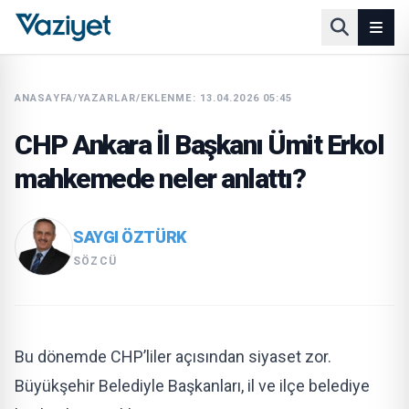
ANASAYFA
/
YAZARLAR
/
EKLENME: 13.04.2026 05:45
CHP Ankara İl Başkanı Ümit Erkol
mahkemede neler anlattı?
SAYGI ÖZTÜRK
SÖZCÜ
Bu dönemde CHP’liler açısından siyaset zor.
Büyükşehir Belediyle Başkanları, il ve ilçe belediye