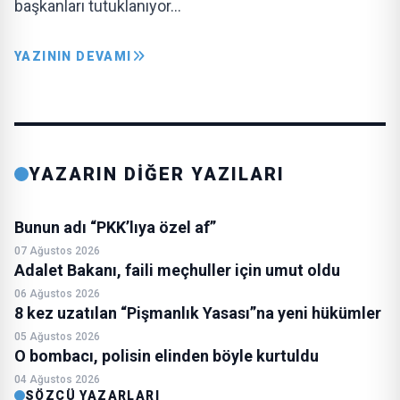
başkanları tutuklanıyor…
YAZININ DEVAMI
YAZARIN DİĞER YAZILARI
Bunun adı “PKK’lıya özel af”
07 Ağustos 2026
Adalet Bakanı, faili meçhuller için umut oldu
06 Ağustos 2026
8 kez uzatılan “Pişmanlık Yasası”na yeni hükümler
05 Ağustos 2026
O bombacı, polisin elinden böyle kurtuldu
04 Ağustos 2026
SÖZCÜ YAZARLARI