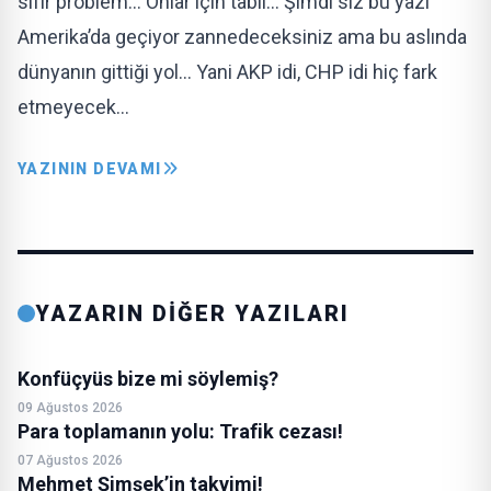
sıfır problem… Onlar için tabii… Şimdi siz bu yazı
Amerika’da geçiyor zannedeceksiniz ama bu aslında
dünyanın gittiği yol… Yani AKP idi, CHP idi hiç fark
etmeyecek…
YAZININ DEVAMI
YAZARIN DİĞER YAZILARI
Konfüçyüs bize mi söylemiş?
09 Ağustos 2026
Para toplamanın yolu: Trafik cezası!
07 Ağustos 2026
Mehmet Şimşek’in takvimi!