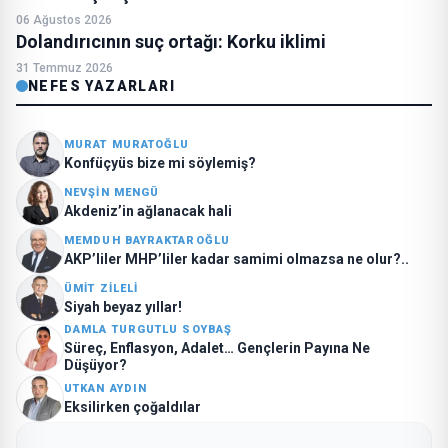
06 Ağustos 2026
Dolandırıcının suç ortağı: Korku iklimi
31 Temmuz 2026
NEFES YAZARLARI
MURAT MURATOĞLU
Konfüçyüs bize mi söylemiş?
NEVŞIN MENGÜ
Akdeniz’in ağlanacak hali
MEMDUH BAYRAKTAROĞLU
AKP’liler MHP’liler kadar samimi olmazsa ne olur?..
ÜMIT ZILELI
Siyah beyaz yıllar!
DAMLA TURGUTLU SOYBAŞ
Süreç, Enflasyon, Adalet… Gençlerin Payına Ne
Düşüyor?
UTKAN AYDIN
Eksilirken çoğaldılar