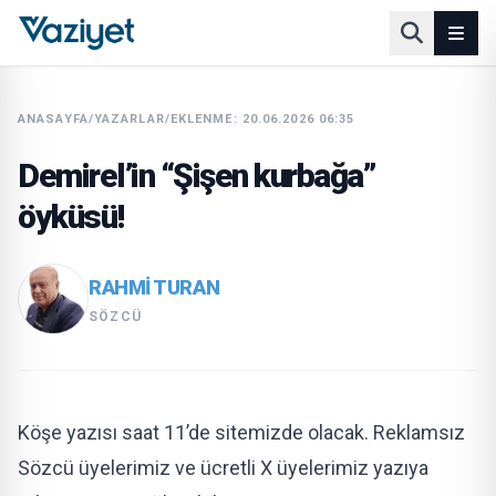
ANASAYFA
/
YAZARLAR
/
EKLENME: 20.06.2026 06:35
Demirel’in “Şişen kurbağa”
öyküsü!
RAHMI TURAN
SÖZCÜ
Köşe yazısı saat 11’de sitemizde olacak. Reklamsız
Sözcü üyelerimiz ve ücretli X üyelerimiz yazıya