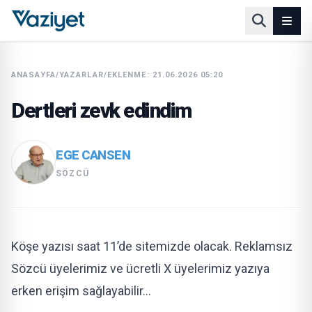
ANASAYFA
/
YAZARLAR
/
EKLENME: 21.06.2026 05:20
Dertleri zevk edindim
EGE CANSEN
SÖZCÜ
Köşe yazısı saat 11’de sitemizde olacak. Reklamsız
Sözcü üyelerimiz ve ücretli X üyelerimiz yazıya
erken erişim sağlayabilir…