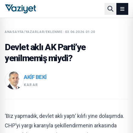
ANASAYFA
/
YAZARLAR
/
EKLENME: 03.06.2026 01:20
Devlet aklı AK Parti’ye
yenilmemiş miydi?
AKIF BEKI
KARAR
‘Biz yapmadık, devlet aklı yaptı’ kılıfı yine dolaşımda.
CHP’yi yargı kararıyla şekillendirmenin arkasında