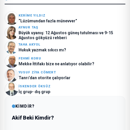
KERIME YILDIZ
“Lüzûmundan fazla münevver”
AYNUR TAŞ
Büyük uyanış: 12 Ağustos güneş tutulması ve 9-15
Ağustos gökyüzü rehberi
TAHA AKYOL
Hukuk yazmak sıkıcı mı?
FEHMI KORU
Mekke İttifakı bize ne anlatıyor olabilir?
YUSUF ZIYA CÖMERT
Tanrı’dan otorite çalıyorlar
İSKENDER ÖKSÜZ
İç grup- dış grup
KİMDİR?
Akif Beki Kimdir?