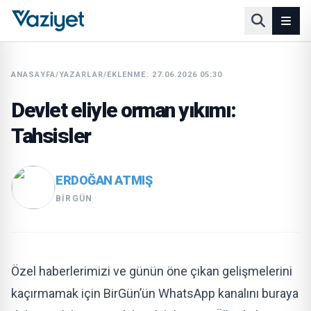
ANASAYFA
/
YAZARLAR
/
EKLENME: 27.06.2026 05:30
Devlet eliyle orman yıkımı:
Tahsisler
ERDOĞAN ATMIŞ
BIRGÜN
Özel haberlerimizi ve günün öne çıkan gelişmelerini
kaçırmamak için BirGün’ün WhatsApp kanalını buraya