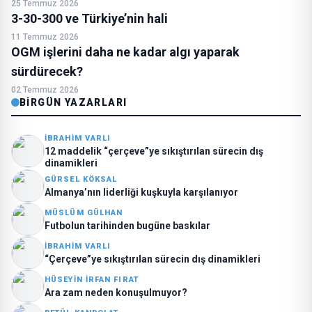
25 Temmuz 2026
3-30-300 ve Türkiye’nin hali
11 Temmuz 2026
OGM işlerini daha ne kadar algı yaparak
sürdürecek?
02 Temmuz 2026
BIRGÜN YAZARLARI
İBRAHIM VARLI
12 maddelik “çerçeve”ye sıkıştırılan sürecin dış
dinamikleri
GÜRSEL KÖKSAL
Almanya’nın liderliği kuşkuyla karşılanıyor
MÜSLÜM GÜLHAN
Futbolun tarihinden bugüne baskılar
İBRAHIM VARLI
“Çerçeve”ye sıkıştırılan sürecin dış dinamikleri
HÜSEYIN İRFAN FIRAT
Ara zam neden konuşulmuyor?