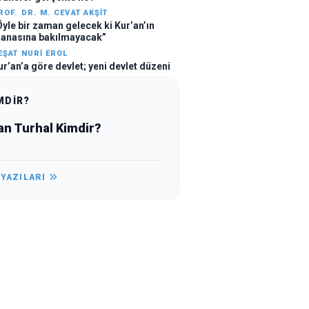
ROF. DR. M. CEVAT AKŞIT
Öyle bir zaman gelecek ki Kur’an’ın
anasına bakılmayacak”
EŞAT NURI EROL
ur’an’a göre devlet; yeni devlet düzeni
MDİR?
an Turhal Kimdir?
 YAZILARI