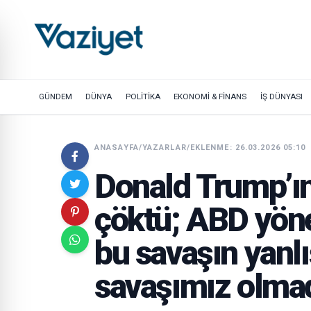
GÜNDEM
DÜNYA
POLİTİKA
EKONOMİ & FİNANS
İŞ DÜNYASI
ANASAYFA
/
YAZARLAR
/
EKLENME: 26.03.2026 05:10
Donald Trump’ın
çöktü; ABD yönet
bu savaşın yanlı
savaşımız olmad