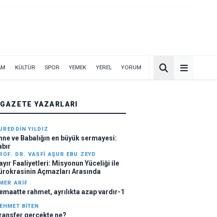
AM
KÜLTÜR
SPOR
YEMEK
YEREL
YORUM
 GAZETE YAZARLARI
UREDDIN YILDIZ
nne ve Babalığın en büyük sermayesi:
abır
ROF. DR. VASFI AŞUR EBU ZEYD
ayır Faaliyetleri: Misyonun Yüceliği ile
ürokrasinin Açmazları Arasında
MER ARIF
emaatte rahmet, ayrılıkta azap vardır-1
EHMET BITEN
ransfer gerçekte ne?