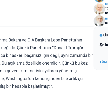
P
“
m
R
K
Kİ
ma Bakanı ve CIA Başkanı Leon Panetta’nın
Şab
 değildir. Çünkü Panetta’nın “Donald Trump’ın
ızca bir askeri başarısızlığın değil, aynı zamanda bir
TÜM
dır. Bu açıklama özellikle önemlidir. Çünkü bu kez
’nin güvenlik mimarisini yıllarca yönetmiş
le; Washington’un kendi içinden bile artık şu
ış bir hesapla başlatılmıştır.