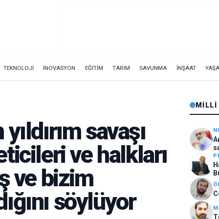
TEKNOLOJİ
İNOVASYON
EĞİTİM
TARIM
SAVUNMA
İNŞAAT
YAŞ
MILLI
 yıldırım savaşı
N
A
icileri ve halkları
s
P
H
ş ve bizim
B
Ö
ığını söylüyor
C
M
T