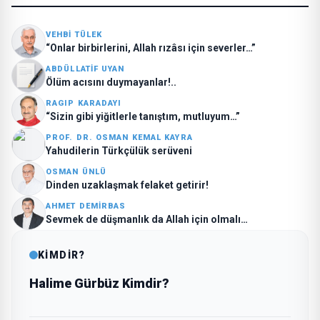
VEHBI TÜLEK
“Onlar birbirlerini, Allah rızâsı için severler…”
ABDÜLLATIF UYAN
Ölüm acısını duymayanlar!..
RAGIP KARADAYI
“Sizin gibi yiğitlerle tanıştım, mutluyum…”
PROF. DR. OSMAN KEMAL KAYRA
Yahudilerin Türkçülük serüveni
OSMAN ÜNLÜ
Dinden uzaklaşmak felaket getirir!
AHMET DEMIRBAS
Sevmek de düşmanlık da Allah için olmalı…
KİMDİR?
Halime Gürbüz Kimdir?