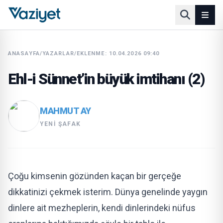
ANASAYFA
/
YAZARLAR
/
EKLENME: 10.04.2026 09:40
Ehl-i Sünnet’in büyük imtihanı (2)
MAHMUT AY
YENI ŞAFAK
Çoğu kimsenin gözünden kaçan bir gerçeğe
dikkatinizi çekmek isterim. Dünya genelinde yaygın
dinlere ait mezheplerin, kendi dinlerindeki nüfus