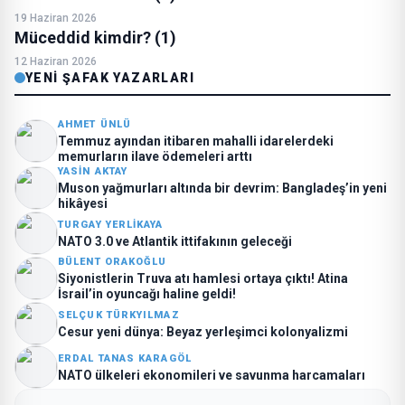
19 Haziran 2026
Müceddid kimdir? (1)
12 Haziran 2026
YENI ŞAFAK YAZARLARI
AHMET ÜNLÜ
Temmuz ayından itibaren mahalli idarelerdeki
memurların ilave ödemeleri arttı
YASIN AKTAY
Muson yağmurları altında bir devrim: Bangladeş’in yeni
hikâyesi
TURGAY YERLIKAYA
NATO 3.0 ve Atlantik ittifakının geleceği
BÜLENT ORAKOĞLU
Siyonistlerin Truva atı hamlesi ortaya çıktı! Atina
İsrail’in oyuncağı haline geldi!
SELÇUK TÜRKYILMAZ
Cesur yeni dünya: Beyaz yerleşimci kolonyalizmi
ERDAL TANAS KARAGÖL
NATO ülkeleri ekonomileri ve savunma harcamaları