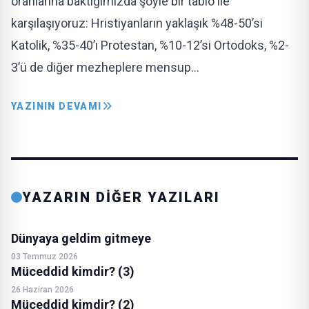
oranlarına baktığımızda şöyle bir tablo ile
karşılaşıyoruz: Hristiyanların yaklaşık %48-50’si
Katolik, %35-40’ı Protestan, %10-12’si Ortodoks, %2-
3’ü de diğer mezheplere mensup…
YAZININ DEVAMI
YAZARIN DİĞER YAZILARI
Dünyaya geldim gitmeye
03 Temmuz 2026
Müceddid kimdir? (3)
26 Haziran 2026
Müceddid kimdir? (2)