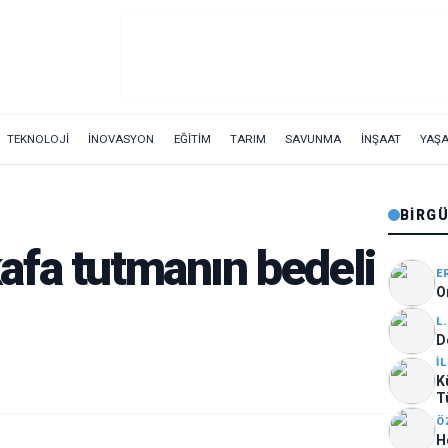
TEKNOLOJİ
İNOVASYON
EĞİTİM
TARIM
SAVUNMA
İNŞAAT
YAŞ
BIRG
afa tutmanın bedeli
E
O
L
D
İ
K
T
Ö
H