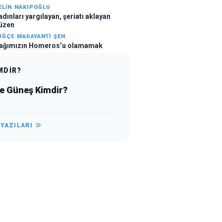
ELIN NAKIPOĞLU
adınları yargılayan, şeriatı aklayan
üzen
UĞÇE MADAYANTI ŞEN
ağımızın Homeros’u olamamak
MDİR?
e Güneş Kimdir?
 YAZILARI