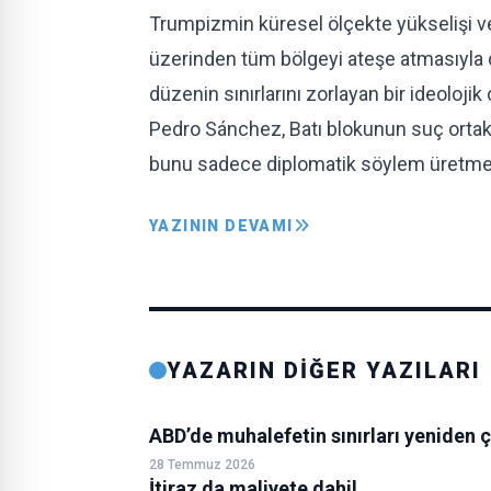
Trumpizmin küresel ölçekte yükselişi ve k
üzerinden tüm bölgeyi ateşe atmasıyla de
düzenin sınırlarını zorlayan bir ideoloji
Pedro Sánchez, Batı blokunun suç ortakl
bunu sadece diplomatik söylem üretmek
YAZININ DEVAMI
YAZARIN DİĞER YAZILARI
ABD’de muhalefetin sınırları yeniden ç
28 Temmuz 2026
İtiraz da maliyete dahil