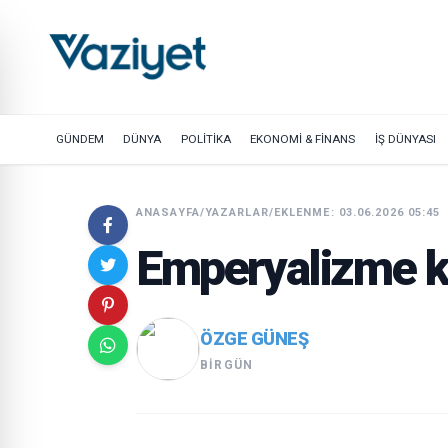
GÜNDEM
DÜNYA
POLİTİKA
EKONOMİ & FİNANS
İŞ DÜNYASI
ANASAYFA
/
YAZARLAR
/
EKLENME: 03.06.2026 05:45
Emperyalizme k
ÖZGE GÜNEŞ
BIRGÜN