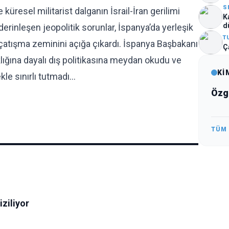
S
üresel militarist dalganın İsrail-İran gerilimi
K
d
rinleşen jeopolitik sorunlar, İspanya’da yerleşik
T
k çatışma zeminini açığa çıkardı. İspanya Başbakanı
Ç
ığına dayalı dış politikasına meydan okudu ve
Kİ
le sınırlı tutmadı…
Özg
TÜM
iziliyor