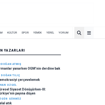
AM
KÜLTÜR
SPOR
YEMEK
YEREL
YORUM
ÜN YAZARLARI
RDOĞAN ATMIŞ
rmanlar yanarken OGM’nin derdine bak
. DOĞAN TILIÇ
emokrasiyi çerçevelemek
LHAN UZGEL
üresel Siyaset Dönüşürken-III:
ürkiye’nin payına düşen
ZGÜR GÜRBÜZ
elal atık