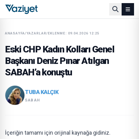
ANASAYFA
/
YAZARLAR
/
EKLENME: 09.04.2026 12:25
Eski CHP Kadın Kolları Genel
Başkanı Deniz Pınar Atılgan
SABAH’a konuştu
TUBA KALÇIK
SABAH
İçeriğin tamamı için orijinal kaynağa gidiniz.