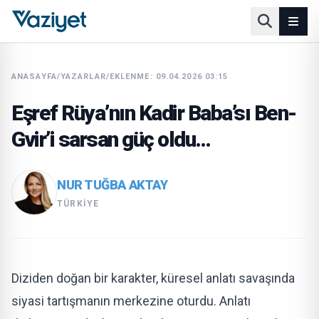
ANASAYFA
/
YAZARLAR
/
EKLENME: 09.04.2026 03:15
Eşref Rüya’nın Kadir Baba’sı Ben-
Gvir’i sarsan güç oldu…
NUR TUĞBA AKTAY
TÜRKIYE
Diziden doğan bir karakter, küresel anlatı savaşında
siyasi tartışmanın merkezine oturdu. Anlatı