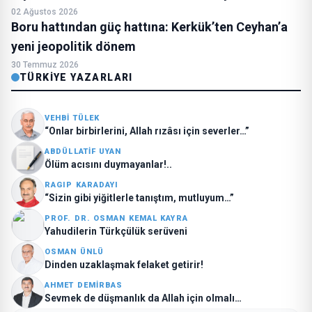
02 Ağustos 2026
Boru hattından güç hattına: Kerkük’ten Ceyhan’a
yeni jeopolitik dönem
30 Temmuz 2026
TÜRKIYE YAZARLARI
VEHBI TÜLEK
“Onlar birbirlerini, Allah rızâsı için severler…”
ABDÜLLATIF UYAN
Ölüm acısını duymayanlar!..
RAGIP KARADAYI
“Sizin gibi yiğitlerle tanıştım, mutluyum…”
PROF. DR. OSMAN KEMAL KAYRA
Yahudilerin Türkçülük serüveni
OSMAN ÜNLÜ
Dinden uzaklaşmak felaket getirir!
AHMET DEMIRBAS
Sevmek de düşmanlık da Allah için olmalı…