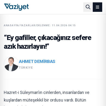
ANASAYFA
/
YAZARLAR
/
EKLENME: 11.04.2026 04:15
“Ey gafiller, çıkacağınız sefere
azık hazırlayın!”
AHMET DEMIRBAS
TÜRKIYE
Hazret-i Süleyman’ın cinlerden, insanlardan ve
kuşlardan müteşekkil bir ordusu vardı. Bütün