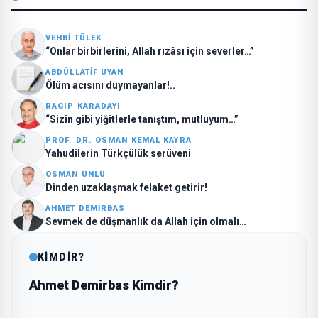
VEHBI TÜLEK
“Onlar birbirlerini, Allah rızâsı için severler…”
ABDÜLLATIF UYAN
Ölüm acısını duymayanlar!..
RAGIP KARADAYI
“Sizin gibi yiğitlerle tanıştım, mutluyum…”
PROF. DR. OSMAN KEMAL KAYRA
Yahudilerin Türkçülük serüveni
OSMAN ÜNLÜ
Dinden uzaklaşmak felaket getirir!
AHMET DEMIRBAS
Sevmek de düşmanlık da Allah için olmalı…
KİMDİR?
Ahmet Demirbas Kimdir?