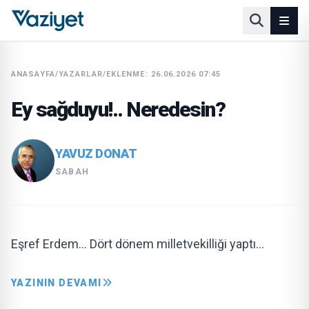
ANASAYFA
/
YAZARLAR
/
EKLENME: 26.06.2026 07:45
Ey sağduyu!.. Neredesin?
YAVUZ DONAT
SABAH
Eşref Erdem… Dört dönem milletvekilliği yaptı…
YAZININ DEVAMI