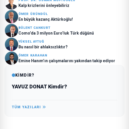
PROF. DR. OSMAN MÜFTÜOĞLU
Kalp krizlerini önleyebiliriz
ÖMER ÜRÜNDÜL
En büyük kazanç Aktürkoğlu!
BÜLENT CANKURT
Como’da 3 milyon Euro’luk Türk düğünü
YÜKSEL AYTUĞ
Bu nasıl bir ahlaksızlıktır?
ÖMER KARAHAN
Emine Hanım’ın çalışmalarını yakından takip ediyor
KİMDİR?
YAVUZ DONAT Kimdir?
TÜM YAZILARI