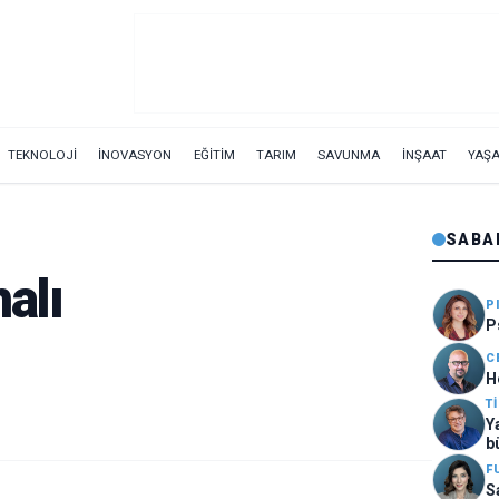
TEKNOLOJİ
İNOVASYON
EĞİTİM
TARIM
SAVUNMA
İNŞAAT
YAŞ
SABA
alı
P
P
C
H
T
Y
b
F
S