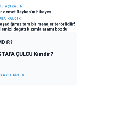
DİL AÇIKALIN
ir demet Reyhan’ın hikayesi
UBA KALÇIK
Yaşadığımız tam bir menajer terörüdür!
ilemizi dağıttı kızımla aramı bozdu’
MDİR?
TAFA ÇULCU Kimdir?
 YAZILARI