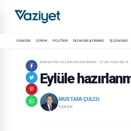
GÜNDEM
DÜNYA
POLİTİKA
EKONOMİ & FİNANS
İŞ DÜNYASI
ANASAYFA
/
YAZARLAR
/
EKLENME: 27.06.2026 08:15
Eylüle hazırlanm
MUSTAFA ÇULCU
SABAH