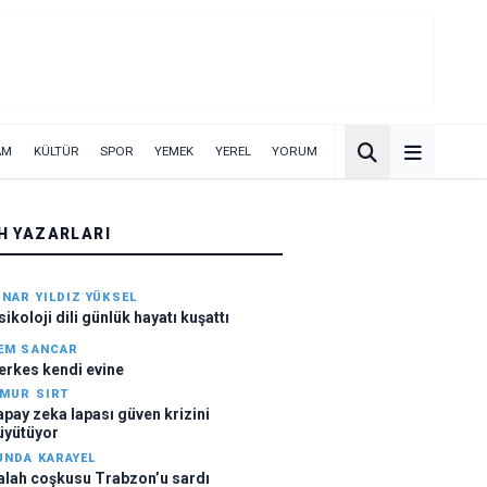
AM
KÜLTÜR
SPOR
YEMEK
YEREL
YORUM
H YAZARLARI
INAR YILDIZ YÜKSEL
sikoloji dili günlük hayatı kuşattı
EM SANCAR
erkes kendi evine
İMUR SIRT
apay zeka lapası güven krizini
üyütüyor
UNDA KARAYEL
alah coşkusu Trabzon’u sardı