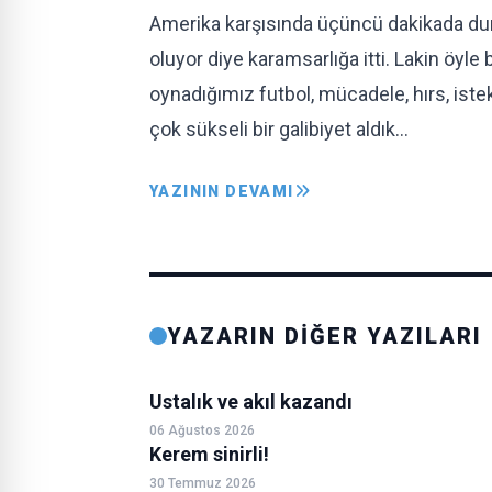
Amerika karşısında üçüncü dakikada dura
oluyor diye karamsarlığa itti. Lakin öyle
oynadığımız futbol, mücadele, hırs, iste
çok sükseli bir galibiyet aldık…
YAZININ DEVAMI
YAZARIN DİĞER YAZILARI
Ustalık ve akıl kazandı
06 Ağustos 2026
Kerem sinirli!
30 Temmuz 2026