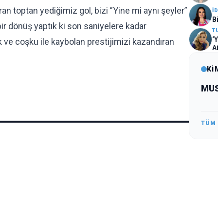
n toptan yediğimiz gol, bizi ”Yine mi aynı şeyler”
İ
B
 bir dönüş yaptık ki son saniyelere kadar
T
‘
k ve coşku ile kaybolan prestijimizi kazandıran
A
Kİ
MUS
TÜM